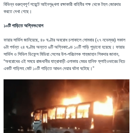
বিভিন্ন গুরুত্বপূর্ণ পয়েন্টে আইনশৃঙ্খলা রক্ষাকারী বাহিনীর পক্ষ থেকে টহল জোরদার
করতে দেখা গেছে।
১০টি গাড়িতে অগ্নিসংযোগ
ফায়ার সার্ভিস জানিয়েছে, ৪৮ ঘণ্টার অবরোধ চলাকালে সোমবার (২৭ নভেম্বর) সকাল
৬টা পর্যন্ত ২৪ ঘণ্টায় অন্তত ৬টি অগ্নিকাণ্ডে ১০টি গাড়ি পুড়ানো হয়েছে। ফায়ার
সার্ভিস ও সিভিল ডিফেন্স মিডিয়া সেলের উপ-পরিচালক শাহজাহান শিকদার জানান,
“অবরোধের এই সময়ে রাজধানীর যাত্রাবাড়ী এলাকায় মেয়র হানিফ ফ্লাইওভারের নিচে
একটি গাড়িসহ মোট ১০টি গাড়িতে আগুন দেয়ার ঘটনা ঘটেছে।”