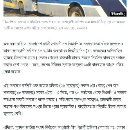
Learning English
বিএনপি ও সমমনা রাজনৈতিক দলগুলোর ডাকা দেশব্যাপী সর্বশেষ অবরোধে বিভিন্ন স্থানে অন্তত
FOLLOW US
১০টি যানবাহনে আগুন ধরিয়ে দেয়া হয়েছে। ২৭ নভেম্বর, ২০২৩।
এক দফা দাবিতে, বাংলাদেশ জাতীয়তাবাদী দল বিএনপি ও সমমনা রাজনৈতিক দলগুলোর
ডাকা দেশব্যাপী সর্বশেষ ৪৮ ঘণ্টার অবরোধের দ্বিতীয় দিন (২৭ নভেম্বর) অতিবাহিত
অন্য ভাষায় ওয়েব সাইট
হয়েছে ঢিলেঢালা ভাবে। সকাল থেকেই রাজধানী ঢাকার সড়কে নিয়মিত যানবাহন চলাচল
করতে দেখা গেছে। তবে, দেশের বিভিন্ন স্থানে অন্তত ১০টি যানবাহনে আগুন ধরিয়ে
দেয়া হয়েছে।
এই অবরোধ কর্মসূচি শুরু হয়েছে রবিবার (২৬ নভেম্বর) সকাল ৬টা থেকে; শেষ হবে
মঙ্গলবার(২৮ নভেম্বর) সকাল ৬টায়। এ নিয়ে, গত ৩১ অক্টোবর থেকে বিএনপি ও সমমনা
দলগুলো সাতটি অবরোধ পালন করছে। সহিংসতার আশঙ্কা সত্ত্বেও, রাজধানী ঢাকার
সড়কে গণপরিবহনের সংখ্যা ছিলো প্রায় স্বাভাবিক। যাত্রীদের উপস্থিতি ছিলো আগের
তুলনায় বেশি।
এদিকে, দ্বাদশ জাতীয় সংসদ নির্বাচনে আওয়ামী লীগ প্রার্থী তালিকা ঘোষণার পর, ঢাকার