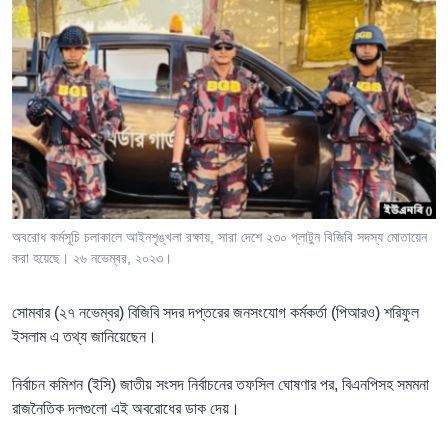
অবরোধ কর্মসূচি চলাকালে আইনশৃঙ্খলা রক্ষায়, সারা দেশে ২৩০ প্লাটুন বিজিবি সদস্য মোতায়েন
করা হয়েছে। ২৬ নভেম্বর, ২০২৩।
সোমবার (২৭ নভেম্বর) বিজিবি সদর দপ্তরের জনসংযোগ কর্মকর্তা (পিআরও) শরিফুল
ইসলাম এ তথ্য জানিয়েছেন।
নির্বাচন কমিশন (ইসি) জাতীয় সংসদ নির্বাচনের তফসিল ঘোষণার পর, বিএনপিসহ সমমনা
রাজনৈতিক দলগুলো এই অবরোধের ডাক দেয়।