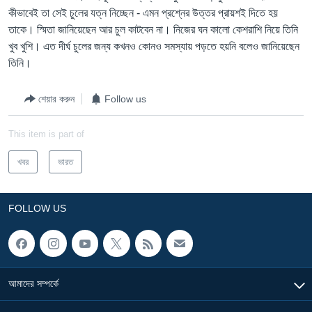
কীভাবেই তা সেই চুলের যত্ন নিচ্ছেন - এমন প্রশ্নের উত্তর প্রায়শই দিতে হয়
তাকে। স্মিতা জানিয়েছেন আর চুল কাটবেন না। নিজের ঘন কালো কেশরাশি নিয়ে তিনি
খুব খুশি। এত দীর্ঘ চুলের জন্য কখনও কোনও সমস্যায় পড়তে হয়নি বলেও জানিয়েছেন
তিনি।
শেয়ার করুন
Follow us
This item is part of
খবর
ভারত
FOLLOW US
আমাদের সম্পর্কে