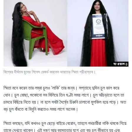
বিশ্বের দীর্ঘতম চুলের গিনেস রেকর্ড করলেন ভারতের স্মিতা শ্রীবাস্তব।
স্মিতা মনে করেন তার লম্বা চুলও 'লাকি' তার জন্য। সপ্তাহে দুদিন চুল ভাল করে
ধোন। চুল মোছা, শুকোনো সব মিলিয়ে তিন ঘণ্টা সময় লাগে। চুল আঁচড়াতে হলে তা
চাদরে বিছিয়ে নিতে হয়। না হলে সবটা দৈর্ঘ্যে চিরুনি চালানো মুশকিল হয়ে পড়ে। অত
বড় চুল বাঁধতে বা বিনুনি করতেও সময় লাগে অনেক।
স্মিতা বলছেন, যদি কখনও চুল ছেড়ে বাইরে বেরোন, তাহলে পথচারীরা নাকি থমকে গিয়ে
তাকে দেখতে থাকেন। এই দূষণ আর ব্যস্ততার যুগে এত বড় চুল কীভাবে হয় এবং