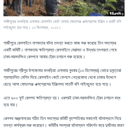
Learning English
গাজীপুরের বনখড়িয়া এলাকায় রেললাইন কেটে ফেলায় মোহনগঞ্জ এক্সপ্রেসের ইঞ্জিন ও ছয়টি বগি
FOLLOW US
লাইনচ্যুত হয়ে পড়ে। ১৩ ডিসেম্বর, ২০২৩।
গাজীপুরে রেললাইনে
নাশকতার ঘটনা তদন্ত করতে কাজ শুরু করেছে তিন সদস্যের
একটি কমিটি। নাশকতায় ক্ষতিগ্রস্ত রেললাইনে মেরামত ও উদ্ধার তৎপরতা শেষে
অন্য ভাষায় ওয়েব সাইট
ঢাকা-ময়মনসিংহ রেলপথে আবার ট্রেন চলাচল শুরু হয়েছে।
গাজীপুরের শ্রীপুর উপজেলার বনখড়িয়া এলাকায় বুধবার (১৩ ডিসেম্বর) ভোরে দুবৃত্তরা
গ্যাসচালিত মেশিন দিয়ে রেললাইন কেটে ফেললে নেত্রকোনা থেকে ঢাকার উদ্দেশে
ছেড়ে আসা মোহনগঞ্জ এক্সপ্রেসের ইঞ্জিনসহ সাতটি বগি লাইনচ্যুত হয়ে পড়ে।
এতে ৬০০ ফুট রেলপথ ক্ষতিগ্রস্ত হয়। এরপরই ঢাকা-ময়মনসিংহ ট্রেন চলাচল বন্ধ
হয়ে যায়।
রেলপথ মন্ত্রণালয়ের গঠিত তিন সদস্যের কমিটি বৃহস্পতিবার সকালেই ঘটনাস্থলে গিয়ে
তদন্ত কার্যক্রম শুরু করেছেন। কমিটির সদস্যরা ঘটনাস্থল পরিদর্শন করে দুর্ঘটনার কারণ