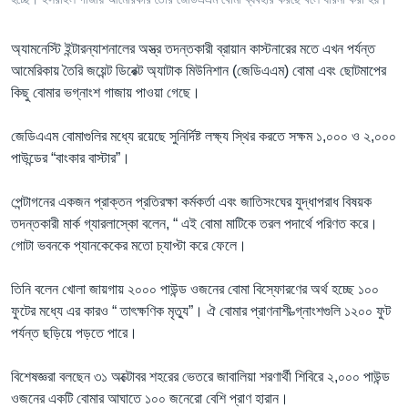
অ্যামনেস্টি ইন্টারন্যাশনালের অস্ত্র তদন্তকারী ব্রায়ান কাস্টনারের মতে এখন পর্যন্ত
আমেরিকায় তৈরি জয়েন্ট ডিরেক্ট অ্যাটাক মিউনিশান (জেডিএএম) বোমা এবং ছোটমাপের
কিছু বোমার ভগ্নাংশ গাজায় পাওয়া গেছে।
জেডিএএম বোমাগুলির মধ্যে রয়েছে সুনির্দিষ্ট লক্ষ্য স্থির করতে সক্ষম ১,০০০ ও ২,০০০
পাউন্ডের “বাংকার বাস্টার”।
পেন্টাগনের একজন প্রাক্তন প্রতিরক্ষা কর্মকর্তা এবং জাতিসংঘের যুদ্ধাপরাধ বিষয়ক
তদন্তকারী মার্ক গ্যারলাস্কো বলেন, “ এই বোমা মাটিকে তরল পদার্থে পরিণত করে।
গোটা ভবনকে প্যানকেকের মতো চ্যাপ্টা করে ফেলে।
তিনি বলেন খোলা জায়গায় ২০০০ পাউন্ড ওজনের বোমা বিস্ফোরণের অর্থ হচ্ছে ১০০
ফুটের মধ্যে এর কারও “ তাৎক্ষণিক মৃত্যু”। ঐ বোমার প্রাণনাশী ভ্গ্নাংশগুলি ১২০০ ফুট
পর্যন্ত ছড়িয়ে পড়তে পারে।
বিশেষজ্ঞরা বলছেন ৩১ অক্টোবর শহরের ভেতরে জাবালিয়া শরণার্থী শিবিরে ২,০০০ পাউন্ড
ওজনের একটি বোমার আঘাতে ১০০ জনেরো বেশি প্রাণ হারান।