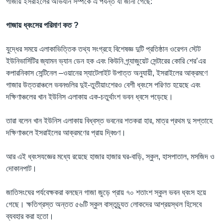
গাজায় ইসরাইলের অভিযান সম্পর্কে এ পর্যন্ত যা জানা গেছে:
গাজায় ধ্বংসের পরিমাণ কত
?
যুদ্ধের সময়ে এলাকাভিত্তিক তথ্য সংগ্রহে বিশেষজ্ঞ দুটি প্রতিষ্ঠান ওরেগন স্টেট
ইউনিভার্সিটির জ্যামন ভ্যান ডেন হক এবং কিউনি গ্র্যাজুয়েট সেন্টারের কোরি শের’এর
কপারনিকাস সেন্টিনেল –ওয়ানের স্যাটেলাইট উপাত্ত অনুযায়ী, ইসরাইলের আক্রমণে
গাজার উত্তরাঞ্চলে ভবনগুলির দুই-তুতীয়াংশেরও বেশী ধ্বংসে পরিণত হয়েছে এবং
দক্ষিণাঞ্চলের খান ইউনিস এলাকায় এক-চতুর্থাংশ ভবন ধ্বসে পড়েছে।
তারা বলেন খান ইউনিস এলাকায় বিধ্বস্ত ভবনের শতকরা হার, মাত্র প্রথম দু সপ্তাহে
দক্ষিণাঞ্চলে ইসরাইলের আক্রমণের প্রায় দ্বিগুণ।
আর এই ধ্বংসযজ্ঞের মধ্যে রয়েছে হাজার হাজার ঘর-বাড়ি, স্কুল, হাসপাতাল, মসজিদ ও
দোকানপাট।
জাতিসংঘের পর্যবেক্ষকরা বলছেন গাজা জুড়ে প্রায় ৭০ শতাংশ স্কুল ভবন ধ্বংস হয়ে
গেছে। ক্ষতিগ্রস্ত অন্তত ৫৬টি স্কুল বাস্তুচ্যূত লোকদের আশ্রয়স্থল হিসেবে
ব্যবহার করা হতো।