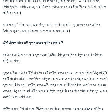
বেসামরিক অবকাঠামোর মধ্যে হামাস জঙ্গিদের ঢুকিয়ে দিয়েছে। ঐ সব স্থানে বহু
ফিলিস্তিনিও আশ্রয় নেন, যারা নিরাপদ স্থানে সরে যাবার ইসরাইলের নির্দেশে সেদিকে
পালিয়ে গেছে।
শের বলেন, “ গাজা এখন এক ভিন্ন রূপে দেখা দিয়েছে”। যুদ্ধক্ষেত্রের মানচিত্র
তৈরিতে ভ্যান ডেন হোয়েকের সঙ্গে কাজ করেছেন শের।
ঐতিহাসিক ভাবে এই ধ্বংসযজ্ঞের স্থান কোথায়
?
কোন কোন হিসেবে গাজার ধ্বংসযজ্ঞ দ্বিতীয় বিশ্বযুদ্ধে মিত্রশক্তির বোমা বর্ষণকেও
ছাড়িয়ে গেছে।
যুক্তরাষ্ট্রের সামরিক ইতিহাসবিদ রবার্ট পেইপ বলেন ১৯৪২-৪৫ সাল পর্যন্ত মিত্রবাহিনী
৫১টি প্রধান জার্মান শহরগুলিতে আক্রমণ চালায় যাতে তাদের শহুরে এলাকার ৪০-৫০%
ধ্বংসে পরিণত হয়। পেইপ বলেন এই সংখ্য হচ্ছে গোটা জার্মানির ১০% ভবন আর এর
তূলনায় মাত্র ১৪০ বর্গ মাইল এলাকার বিপুল সংখ্যাধিক্যের শহর গাজায় বিধ্বস্ত হয়েছে
৩৩% ‘এরও বেশি ভবন।
পেইপ বলেন, “ গাজা হচ্ছে ইতিহাসে বেসামরিক লোকদের সব চেয়ে মারাত্মক শাস্তির