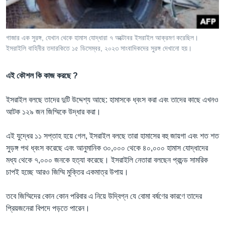
গাজার এক সুরঙ্গ, যেখান থেকে হামাস যোদ্ধারা ৭ অক্টোবর ইসরাইল আক্রমণ করেছিল।
ইসরাইলি বাহিনীর তদারকিতে ১৫ ডিসেম্বর, ২০২৩ সাংবাদিকদের সুরঙ্গ দেখানো হয়।
এই কৌশল কি কাজ করছে
?
ইসরাইল বলছে তাদের দুটি উদ্দেশ্য আছে: হামাসকে ধ্বংস করা এবং তাদের কাছে এখনও
আটক ১২৯ জন জিম্মিকে উদ্ধার করা।
এই যুদ্ধের ১১ সপ্তাহ হয়ে গেল, ইসরাইল বলছে তারা হামাসের বহু জায়গা এবং শত শত
সুড়ঙ্গ পথ ধ্বংস করেছে এবং আনুমানিক ৩০,০০০ থেকে ৪০,০০০ হামাস যোদ্ধাদের
মধ্য থেকে ৭,০০০ জনকে হত্যা করেছে। ইসরাইলি নেতারা বলছেন প্রচন্ড সামরিক
চাপই হচ্ছে আরও জিম্মি মুক্তির একমাত্র উপায়।
তবে জিম্মিদের কোন কোন পরিবার এ নিয়ে উদ্বিগ্ন যে বোমা বর্ষণের কারণে তাদের
প্রিয়জনেরা বিপদে পড়তে পারেন।