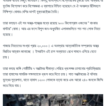
সামরিক বাহিনী কিছুই জানায়নি। কিন্তু ঘটনাস্থলে বিস্ফোরকের টুকরো এবং আক্রমণের
ফুটেজ বিশ্লেষণ করে বিশেষজ্ঞরা এ ব্যাপারে নিশ্চিত হয়েছেন যে ঐ অবরুদ্ধ ছিঁটমহলে
নিক্ষিপ্ত বোমার বেশির ভাগই যুক্তরাষ্ট্রের তৈরি।
তারা বলছেন এই সব অস্ত্র-শস্ত্রের মধ্যে রয়েছে ৯০০ কিলোগ্রাম ওজনের “ বাংকার
বাস্টার” বোমা। আর এর ফলে বিপুল জন-অধ্যুষিত এলাকাগুলিতে শত শত লোক নিহত
হয়েছে।
গাজায় নিহতদের সংখ্যা প্রায় ২০,০০০। এ অবস্থায় আন্তর্জাতিক সম্প্রদায় অস্ত্র
বিরতির আহ্বান জানাচ্ছে । ইসরাইল এই চাপ অব্যাহত রেখে সামনে এগিয়ে যেতে
চায়।
তারা বলছে জঙ্গি গোষ্ঠীটির ৭ অক্টোবর সীমান্ত পেরিয়ে ধ্বংসয্জ্ঞ চালানোর প্রতিক্রিয়ায়
তারা হামাসের সামরিক সক্ষমতাকে ধ্বংস করে দিতে চায়। সাত অক্টোবরের ঐ ঘটনায়
যুদ্ধের সুত্রপাত, যাতে হামাস ১২০০ লোককে হত্যা করে এবং আরো ২৪০ জনকে জিম্মি
করে নিয়ে যায়।