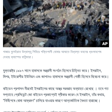
গাজার নুসেইরাত উদ্বাস্তু শিবিরে শক্তিশালী বোমার আঘাতে বিধ্বস্ত ভবনের ধ্বংসাবশেষ
দেখছে ক্যাম্পের বাসিন্দারা।
যুক্তরাষ্ট্র ১৯৯৭ সালে হামাসকে সন্ত্রাসী সংগঠন হিসেবে চিহ্নিত করে। ইসরাইল,
মিশর, ইউরোপীয় ইউনিয়ন এবং জাপানও হামাসকে সন্ত্রাসী গোষ্ঠী হিসেবে বিবেচনা করে।
বাইডেন প্রশাসন নীরবেই ইসরাইলের কাছে অস্ত্র সরবরাহ অব্যাহত রেখেছে । তবে গত
সপ্তাহে প্রেসিডেন্ট জো বাইডেন প্রকাশ্যেই স্বীকার করেন যে ইসরাইল, তাঁর কথায়,
“নির্বিশেষে বোমা আক্রমণ” চালিয়ে যাওয়ার কারণে আন্তর্জাতিক বৈধতা হারাচ্ছে।