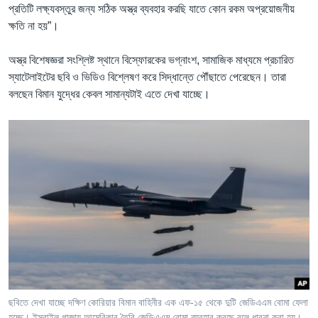
প্রতিটি লক্ষ্যবস্তুর জন্য সঠিক অস্ত্র ব্যবহার করছি যাতে কোন রকম অপ্রয়োজনীয়
ক্ষতি না হয়”।
অস্ত্র বিশেষজ্ঞরা সংশ্লিষ্ট স্থানে বিস্ফোরকের ভগ্নাংশ, সামাজিক মাধ্যমে প্রচারিত
স্যাটেলাইটের ছবি ও ভিডিও বিশ্লেষণ করে সিদ্ধান্তে পৌঁছাতে পেরেছেন। তারা
বলছেন বিমান যুদ্ধের কেবল সামান্যটাই এতে দেখা যাচ্ছে।
ছবিতে দেখা যাচ্ছে দক্ষিণ কোরিয়ার বিমান বাহিনীর এক এফ-১৫ থেকে দুটি জেডিএএম বোমা ফেলা
হচ্ছে। ইসরাইল গাজায় আমেরিকার তৈরি জেডিএএম বোমা ব্যবহার করছে বলে ধারনা করা হয়।