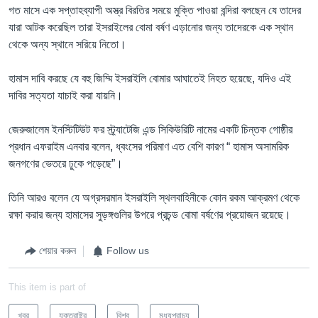
গত মাসে এক সপ্তাহব্যাপী অস্ত্র বিরতির সময়ে মুক্তি পাওয়া বন্দিরা বলছেন যে তাদের
যারা আটক করেছিল তারা ইসরাইলের বোমা বর্ষণ এড়ানোর জন্য তাদেরকে এক স্থান
থেকে অন্য স্থানে সরিয়ে নিতো।
হামাস দাবি করছে যে বহু জিম্মি ইসরাইলি বোমার আঘাতেই নিহত হয়েছে, যদিও এই
দাবির সত্যতা যাচাই করা যায়নি।
জেরুজালেম ইনস্টিটিউট ফর স্ট্র্যাটেজি এন্ড সিকিউরিটি নামের একটি চিন্তক গোষ্ঠীর
প্রধান এফরাইম এনবার বলেন, ধ্বংসের পরিমাণ এত বেশি কারণ “ হামাস অসামরিক
জনগণের ভেতরে ঢুকে পড়েছে”।
তিনি আরও বলেন যে অগ্রসরমান ইসরাইলি স্থলবাহিনীকে কোন রকম আক্রমণ থেকে
রক্ষা করার জন্য হামাসের সুড়ঙ্গগুলির উপরে প্রচন্ড বোমা বর্ষণের প্রয়োজন রয়েছে।
শেয়ার করুন
Follow us
This item is part of
খবর
যুক্তরাষ্ট্র
বিশ্ব
মধ্যপ্রাচ্য