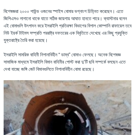
বিশেষজ্ঞরা ২০০০ পাউন্ড ওজনের স্পাইস বোমার ভগ্নাংশ চিহ্নিত করেছেন। এতে
জিপিএসও লাগানো থাকে যাতে সঠিক জায়গায় আঘাত হানতে পারে। ক্যাস্টনার বলেন
এই বোমাগুলি উৎপাদন করে ইসরাইলি প্রতিরক্ষা বিভাগের বিশাল কোম্পানি রাফায়েল তবে
নিউ ইয়র্ক টাইমস সম্প্রতি পররাষ্ট্র দফতরের এক বিবৃতিতে দেখেছে এর কিছু প্রযুক্তি
যুক্তরাষ্ট্রে তৈরি করা হয়েছে।
ইসরাইলি সামরিক বাহিনী নিশানাবিহীন “ ডাম্ব” বোমাও ফেলছে। অনেক বিশেষজ্ঞ
সামাজিক মাধ্যমে ইসরাইলি বিমান বাহিনীর পোস্ট করা দু’টি ছবি সম্পর্কে বলছেন এতে
দেখা যাচ্ছে জঙ্গি জেট বিমানগুলিতে নিশানাবিহীন বোমা রয়েছে।