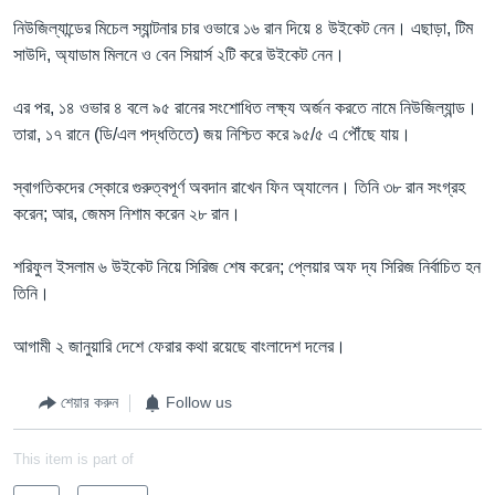
নিউজিল্যান্ডের মিচেল স্যান্টনার চার ওভারে ১৬ রান দিয়ে ৪ উইকেট নেন। এছাড়া, টিম
সাউদি, অ্যাডাম মিলনে ও বেন সিয়ার্স ২টি করে উইকেট নেন।
এর পর, ১৪ ওভার ৪ বলে ৯৫ রানের সংশোধিত লক্ষ্য অর্জন করতে নামে নিউজিল্যান্ড।
তারা, ১৭ রানে (ডি/এল পদ্ধতিতে) জয় নিশ্চিত করে ৯৫/৫ এ পৌঁছে যায়।
স্বাগতিকদের স্কোরে গুরুত্বপূর্ণ অবদান রাখেন ফিন অ্যালেন। তিনি ৩৮ রান সংগ্রহ
করেন; আর, জেমস নিশাম করেন ২৮ রান।
শরিফুল ইসলাম ৬ উইকেট নিয়ে সিরিজ শেষ করেন; প্লেয়ার অফ দ্য সিরিজ নির্বাচিত হন
তিনি।
আগামী ২ জানুয়ারি দেশে ফেরার কথা রয়েছে বাংলাদেশ দলের।
শেয়ার করুন
Follow us
This item is part of