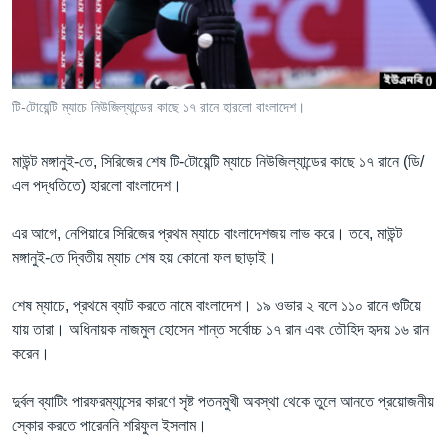
Learning English
FOLLOW US
টি-টোয়েন্টি ম্যাচে নিউজিল্যান্ডের কাছে ১৭ রানে হারলো বাংলাদেশ।
মাউন্ট মঙ্গানুই-তে, সিরিজের শেষ টি-টোয়েন্টি ম্যাচে নিউজিল্যান্ডের কাছে ১৭ রানে (ডি/
অন্য ভাষায় ওয়েব সাইট
এল পদ্ধতিতে) হারলো বাংলাদেশ।
এর আগে, নেপিয়ারে সিরিজের প্রথম ম্যাচে বাংলাদেশজয় লাভ করে। তবে, মাউন্ট
মঙ্গানুই-তে দ্বিতীয় ম্যাচ শেষ হয় কোনো ফল ছাড়াই।
শেষ ম্যাচে, প্রথমে ব্যাট করতে নামে বাংলাদেশ। ১৯ ওভার ২ বলে ১১০ রানে গুটিয়ে
যায় তারা। অধিনায়ক নাজমুল হোসেন শান্ত সর্বোচ্চ ১৭ রান এবং তৌহিদ হৃদয় ১৬ রান
করেন।
দুর্বল ব্যাটিং পারফরম্যান্সের কারণে সৃষ্ট পতনমুখী অবস্থা থেকে তুলে আনতে প্রয়োজনীয়
স্কোর করতে পারেননি শরিফুল ইসলাম।