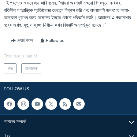
এই প্রশ্নের জবাবে জন কার্বি বলেন, “আমরা অবশ্যই এখনো বিশ্বজুড়ে কার্যকর,
গতিশীল গণতান্ত্রিক প্রতিষ্ঠানের গুরুত্বে বিশ্বাস করি এবং বাংলাদেশি জনগণের আশা-
আকাঙ্ক্ষা পূরণের জন্য আমাদের ইচ্ছার কোনো পরিবর্তন হয়নি। আমাদের এ প্রত্যাশার
মধ্যে অবাধ, সুষ্ঠু ও স্বচ্ছ নির্বাচন করার বিষয়টি অন্তর্ভুক্ত রয়েছে।”
শেয়ার করুন
Follow us
This item is part of
খবর
বাংলাদেশ
FOLLOW US
আমাদের সম্পর্কে
বিষয়