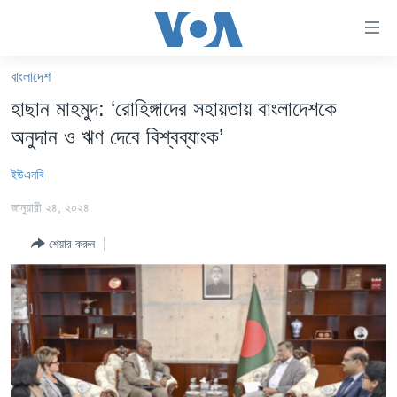
অ্যাকসেসিবিলিটি
লিংক
প্রধান
বাংলাদেশ
কনটেন্টে
খবর
হাছান মাহমুদ: ‘রোহিঙ্গাদের সহায়তায় বাংলাদেশকে
যান।
বাংলাদেশ
প্রধান
অনুদান ও ঋণ দেবে বিশ্বব্যাংক’
ন্যাভিগেশনে
যুক্তরাষ্ট্র
যান
ইউএনবি
যুক্তরাষ্ট্রের নির্বাচন ২০২৪
অনুসন্ধানে
জানুয়ারী ২৪, ২০২৪
যান
বিশ্ব
শেয়ার করুন
ভারত
দক্ষিণ-এশিয়া
সম্পাদকীয়
টেলিভিশন
ভিডিও