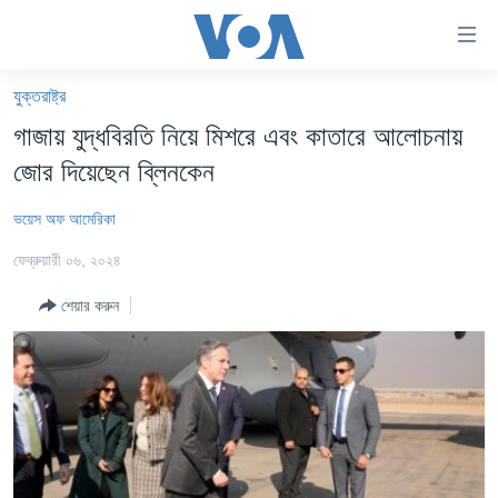
অ্যাকসেসিবিলিটি
লিংক
প্রধান
যুক্তরাষ্ট্র
কনটেন্টে
খবর
গাজায় যুদ্ধবিরতি নিয়ে মিশরে এবং কাতারে আলোচনায়
যান।
বাংলাদেশ
প্রধান
জোর দিয়েছেন ব্লিনকেন
ন্যাভিগেশনে
যুক্তরাষ্ট্র
যান
ভয়েস অফ আমেরিকা
যুক্তরাষ্ট্রের নির্বাচন ২০২৪
অনুসন্ধানে
ফেব্রুয়ারী ০৬, ২০২৪
যান
বিশ্ব
শেয়ার করুন
ভারত
দক্ষিণ-এশিয়া
সম্পাদকীয়
টেলিভিশন
ভিডিও