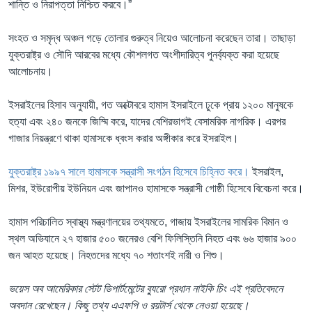
শান্তি ও নিরাপত্তা নিশ্চিত করবে।”
সংহত ও সমৃদ্ধ অঞ্চল গড়ে তোলার গুরুত্ব নিয়েও আলোচনা করেছেন তারা। তাছাড়া
যুক্তরাষ্ট্র ও সৌদি আরবের মধ্যে কৌশলগত অংশীদারিত্ব পুনর্ব্যক্ত করা হয়েছে
আলোচনায়।
ইসরাইলের হিসাব অনুযায়ী, গত অক্টোবরে হামাস ইসরাইলে ঢুকে প্রায় ১২০০ মানুষকে
হত্যা এবং ২৪০ জনকে জিম্মি করে, যাদের বেশিরভাগই বেসামরিক নাগরিক। এরপর
গাজার নিয়ন্ত্রণে থাকা হামাসকে ধ্বংস করার অঙ্গীকার করে ইসরাইল।
যুক্তরাষ্ট্র ১৯৯৭ সালে হামাসকে সন্ত্রাসী সংগঠন হিসেবে চিহ্নিত করে।
ইসরাইল,
মিশর, ইউরোপীয় ইউনিয়ন এবং জাপানও হামাসকে সন্ত্রাসী গোষ্ঠী হিসেবে বিবেচনা করে।
হামাস পরিচালিত স্বাস্থ্য মন্ত্রণালয়ের তথ্যমতে, গাজায় ইসরাইলের সামরিক বিমান ও
স্থল অভিযানে ২৭ হাজার ৫০০ জনেরও বেশি ফিলিস্তিনি নিহত এবং ৬৬ হাজার ৯০০
জন আহত হয়েছে। নিহতদের মধ্যে ৭০ শতাংশই নারী ও শিশু।
ভয়েস অব আমেরিকার স্টেট ডিপার্টমেন্টের ব্যুরো প্রধান নাইকি চিং এই প্রতিবেদনে
অবদান রেখেছেন। কিছু তথ্য এএফপি ও রয়টার্স থেকে নেওয়া হয়েছে।