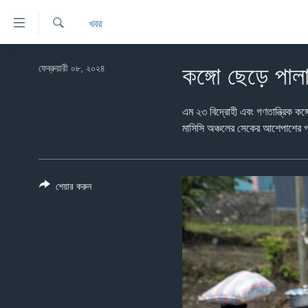
অ্যাকসেসিবিলিটি
খবর
লিংক
অনুসন্ধান
প্রধান
খবর
কনটেন্টে
ফেব্রুয়ারী ০৮, ২০২৪
কঙ্গো ছেড়ে পাল
যান।
বাংলাদেশ
প্রধান
যুক্তরাষ্ট্র
এম ২৩ বিদ্রোহী এবং গণতান্ত্রিক কঙ্গ
ন্যাভিগেশনে
মাসিসি অঞ্চলের সেকের আশেপাশের গ্
যান
যুক্তরাষ্ট্রের নির্বাচন ২০২৪
অনুসন্ধানে
বিশ্ব
যান
ভারত
শেয়ার করুন
দক্ষিণ-এশিয়া
সম্পাদকীয়
টেলিভিশন
ভিডিও