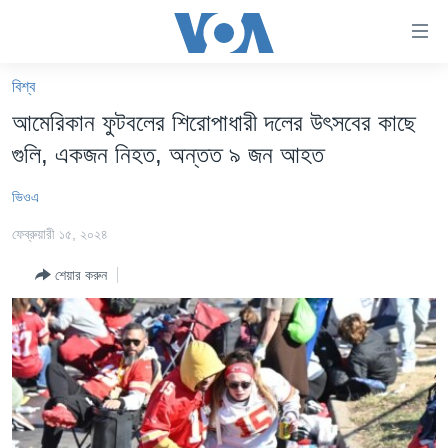
অ্যাকসেসিবিলিটি
লিংক
প্রধান
বিশ্ব
কনটেন্টে
খবর
আমেরিকান ফুটবলের শিরোপাধারী দলের উৎসবের কাছে
যান।
বাংলাদেশ
প্রধান
গুলি, একজন নিহত, অন্তত ৯ জন আহত
ন্যাভিগেশনে
যুক্তরাষ্ট্র
যান
ভিওএ
যুক্তরাষ্ট্রের নির্বাচন ২০২৪
অনুসন্ধানে
ফেব্রুয়ারী ১৫, ২০২৪
যান
বিশ্ব
শেয়ার করুন
ভারত
দক্ষিণ-এশিয়া
সম্পাদকীয়
টেলিভিশন
ভিডিও