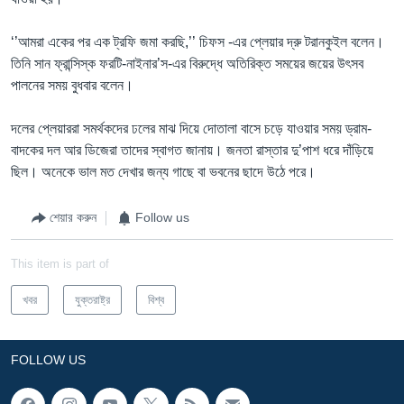
‘’আমরা একের পর এক ট্রফি জমা করছি,’’ চিফস -এর প্লেয়ার দ্রু টরানকুইল বলেন।
তিনি সান ফ্রান্সিস্ক ফরটি-নাইনার’স-এর বিরুদ্ধে অতিরিক্ত সময়ের জয়ের উৎসব
পালনের সময় বুধবার বলেন।
দলের প্লেয়াররা সমর্থকদের ঢলের মাঝ দিয়ে দোতালা বাসে চড়ে যাওয়ার সময় ড্রাম-
বাদকের দল আর ডিজেরা তাদের স্বাগত জানায়। জনতা রাস্তার দু’পাশ ধরে দাঁড়িয়ে
ছিল। অনেকে ভাল মত দেখার জন্য গাছে বা ভবনের ছাদে উঠে পরে।
শেয়ার করুন
Follow us
This item is part of
খবর
যুক্তরাষ্ট্র
বিশ্ব
FOLLOW US