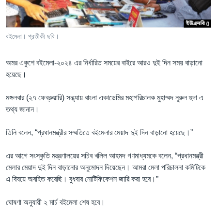
Learning English
বইমেলা। প্রতীকী ছবি।
FOLLOW US
অমর একুশে বইমেলা-২০২৪ এর নির্ধারিত সময়ের বাইরে আরও দুই দিন সময় বাড়ানো
হয়েছে।
অন্য ভাষায় ওয়েব সাইট
মঙ্গলবার (২৭ ফেব্রুয়ারি) সন্ধ্যায় বাংলা একাডেমির মহাপরিচালক মুহাম্মদ নূরুল হুদা এ
তথ্য জানান।
তিনি বলেন, “প্রধানমন্ত্রীর সম্মতিতে বইমেলার মেয়াদ দুই দিন বাড়ানো হয়েছে।”
এর আগে সংস্কৃতি মন্ত্রণালয়ের সচিব খলিল আহমদ গণমাধ্যমকে বলেন, “প্রধানমন্ত্রী
মেলার মেয়াদ দুই দিন বাড়ানোর অনুমোদন দিয়েছেন। আমরা মেলা পরিচালনা কমিটিকে
এ বিষয়ে অবহিত করেছি। বুধবার নোটিফিকেশন জারি করা হবে।”
ঘোষণা অনুযায়ী ২ মার্চ বইমেলা শেষ হবে।