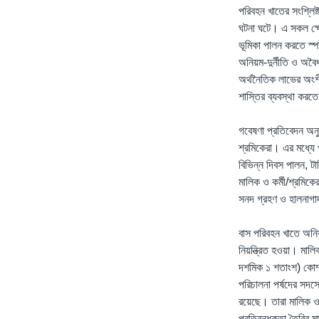
পরিবহন খাতের সংশ্লিষ
ঘটনা ঘটে। এ সকল ক্ষ
ভূমিকা পালন করতে স্প
অনিয়ম-দুর্নীতি ও অবৈ
অর্থনৈতিক লাভের অংশী
শাস্তির ব্যবস্থা করত
গবেষণা প্রতিবেদন অনুয
শ্রমিকেরা। এর মধ্যে
বিভিন্ন দিবস পালন, টা
মালিক ও কর্মী/শ্রমিকে
সনদ গ্রহণ ও হালনাগা
বাস পরিবহন খাতে অনিয়ম
নিয়ন্ত্রিত হওয়া। মা
দশমিক ১ শতাংশ) কোম্
পরিচালনা পর্ষদের সদস
রয়েছে। তারা মালিক ও 
প্রতিবন্ধকতা তৈরির ম