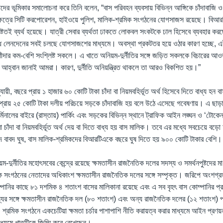
্টদের ভূমিকার সমালোচনা করে তিনি বলেন, “বাস পরিবহন ব্যবসায় বিভিন্ন আঙ্গিকে চাঁদাবাজি
েত্রে সিটি করপোরেশন, হাইওয়ে পুলিশ, মালিক-শ্রমিক সংগঠনের যোগসাজস রয়েছে। বিআরটি
ষ্টতই ব্যর্থ হয়েছে। যাত্রী সেবার ব্যর্থতা ঢাকতে লোকবল সংকটকে ঢাল হিসেবে ব্যবহার 
ধ লেনদেনের সবই চলছে যোগসাজশের মাধ্যমে। অবস্থা প্রকটতর হয়ে ওঠার কারণ হচ্ছে, এই দ
দার কম-বেশি সংশ্লিষ্ট সকলে। এ খাতে অনিয়ম-দুর্নীতির সঙ্গে জড়িত সকলকে বিচারের আওতা
ে আহ্বান জানাই আমরা। কারণ, দুর্নীতি অনিয়ন্ত্রিত থাকলে তা আরও বিকশিত হয়।”
ায়ী, বছরে প্রায় ১ হাজার ৬০ কোটি টাকা চাঁদা বা নিয়মবহির্ভূত অর্থ হিসেবে দিতে বাধ্য হন বা
 প্রায় ২৫ কোটি টাকা দলীয় পরিচয়ে সড়কে চাঁদাবাজি হয় বলে উঠে এসেছে গবেষণায়। এ ছাড়
র্মিনালের বাইরে (রাস্তায়) পার্কিং এবং সড়কের বিভিন্ন স্থানে ট্রাফিক আইন লঙ্ঘন ও ‘টোকেন
রা চাঁদা বা নিয়মবহির্ভূত অর্থ দেয় বা দিতে বাধ্য হয় বাস মালিক। তবে এর মধ্যে সবচেয়ে ব
দ বাবদ ঘুষ, বাস মালিক-শ্রমিকদের বিআরটিএকে বছরে ঘুষ দিতে হয় ৯০০ কোটি টাকার বেশি।
-দুর্নীতির মহোৎসবের কেন্দ্রে রয়েছে ক্ষমতাসীন রাজনৈতিক দলের সদস্য ও সমর্থনপুষ্টদের মা
লিক সংগঠনের নেতাদের অধিকাংশ ক্ষমতাসীন রাজনৈতিক দলের সঙ্গে সম্পৃক্ত। জরিপে অংশগ্
পানির কাছে ৮১ দশমিক ৪ শতাংশ বাসের মালিকানা রয়েছে এবং এ সব বৃহৎ বাস কোম্পানির প্
্যের সঙ্গে ক্ষমতাসীন রাজনৈতিক দল (৮০ শতাংশ) এবং অন্য রাজনৈতিক দলের (১২ শতাংশ) প্রত
শ্রমিক সংগঠনে একচেটিয়া ক্ষমতা চর্চার পাশাপাশি নীতি করায়ত্ব করার মাধ্যমে আইন প্রণ
াধ্যমে খাতটিকে জিম্মি করে রেখেছেন।