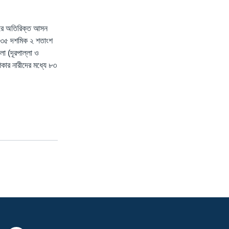
 করে অতিরিক্ত আসন
ো ৩৫ দশমিক ২ শতাংশ
া (দূরপাল্লা ও
িকার নারীদের মধ্যে ৮৩