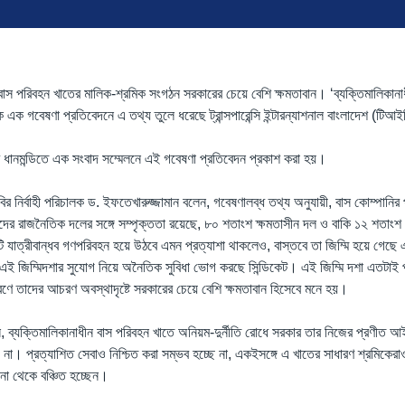
বাস পরিবহন খাতের মালিক-শ্রমিক সংগঠন সরকারের চেয়ে বেশি ক্ষমতাবান। ‘ব্যক্তিমালিকানা
্ষক এক গবেষণা প্রতিবেদনে এ তথ্য তুলে ধরেছে ট্রান্সপারেন্সি ইন্টারন্যাশনাল বাংলাদেশ (টিআ
াকার ধানমন্ডিতে এক সংবাদ সম্মেলনে এই গবেষণা প্রতিবেদন প্রকাশ করা হয়।
ির নির্বাহী পরিচালক ড. ইফতেখারুজ্জামান বলেন, গবেষণালব্ধ তথ্য অনুযায়ী, বাস কোম্পানির
্ষদের রাজনৈতিক দলের সঙ্গে সম্পৃক্ততা রয়েছে, ৮০ শতাংশ ক্ষমতাসীন দল ও বাকি ১২ শতা
তটি যাত্রীবান্ধব গণপরিবহন হয়ে উঠবে এমন প্রত্যাশা থাকলেও, বাস্তবে তা জিম্মি হয়ে গেছে
 জিম্মিদশার সুযোগ নিয়ে অনৈতিক সুবিধা ভোগ করছে সিন্ডিকেট। এই জিম্মি দশা এতটাই 
ণে তাদের আচরণ অবস্থাদৃষ্টে সরকারের চেয়ে বেশি ক্ষমতাবান হিসেবে মনে হয়।
, ব্যক্তিমালিকানাধীন বাস পরিবহন খাতে অনিয়ম-দুর্নীতি রোধে সরকার তার নিজের প্রণীত 
 না। প্রত্যাশিত সেবাও নিশ্চিত করা সম্ভব হচ্ছে না, একইসঙ্গে এ খাতের সাধারণ শ্রমিকে
না থেকে বঞ্চিত হচ্ছেন।