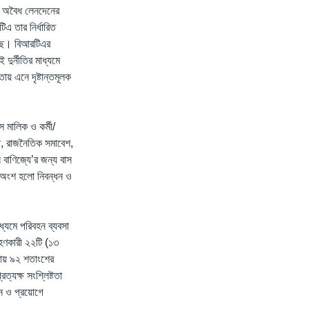
 ও অবৈধ লেনদেনের
এ তার নির্ধারিত
করছে। বিআরটিএর
ুর্নীতির মাধ্যমে
য় এনে দৃষ্টান্তমূলক
স মালিক ও কর্মী/
া, রাজনৈতিক সমাবেশ,
 বাণিজ্যে’র জন্য বাস
ড়ো অংশ হলো নিবন্ধন ও
ধ্যমে পরিবহন ব্যবসা
রহণকারী ২২টি (১৩
রায় ৯২ শতাংশের
্যক্ষ সংশ্লিষ্টতা
য়ন ও প্রয়োগে