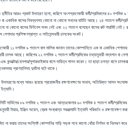
 দুর্নীতির আরও প্রকট উদাহরণ হলো, জরিপে অংশগ্রহণকারী কর্মী/শ্রমিকদের ৪০ দশমিক ৯
 এক বা একাধিক বাসের নিবন্ধনসহ কোনো না কোনো সনদের ঘাটতি আছে। ২৪ শতাংশ কর্মী/শ্র
 কোনো না কোনো বাসের ফিটনেস সনদ নেই এবং ২২ শতাংশ বলেছেন বাসের রুট পারমিট নেই। 
সে পেশাদার প্রশিক্ষণপ্রাপ্ত ও লাইসেন্সধারী চালকের সংকট।
ণকারী ১১ দশমিক ৯ শতাংশ বাস মালিক জানান তাদের কোম্পানিতে এক বা একাধিক পেশাদার ল
্সধারী চালক আছে। জরিপের ২২ দশমিক ২ শতাংশ কর্মী/শ্রমিকের তথ্যানুযায়ী মদ্যপান বা নেশা
এবং কন্ডাক্টর/হেলপার/সুপারভাইজার বাসে দায়িত্ব পালন করেন। তা ছাড়া চলন্ত বাসে চাল
েকসময় প্রাণহানিসহ দুর্ঘটনা ঘটে থাকে।
 উদাহরণের মধ্যে আরও রয়েছে প্রয়োজনীয় রক্ষণাবেক্ষণের অভাব, অতিরিক্ত আসন সংযোজন, 
 ইত্যাদি।
িটি সার্ভিসের ৮৯ দশমিক ২ শতাংশ এবং আন্তঃজেলার ৬০ দশমিক ৪ শতাংশ কর্মী/শ্রমিকের ম
নুযায়ী টায়ার, ইঞ্জিন অয়েল, ব্রেক সংক্রান্ত সরঞ্জামাদি ইত্যাদি পরিবর্তন ও রক্ষণাবেক্ষণ কর
য়মিত না করায় তাদের সংশ্লিষ্ট কোম্পানির গাড়ি সড়ক পথে কালো ধোঁয়া নির্গমন বা নিঃসরণ কর