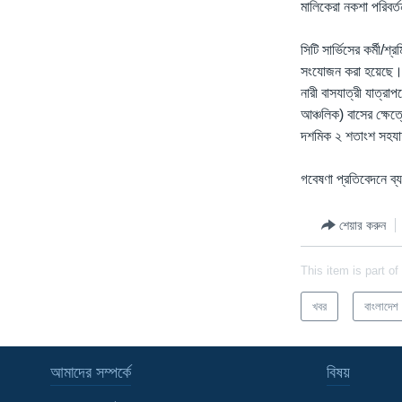
মালিকেরা নকশা পরিবর
সিটি সার্ভিসের কর্মী
সংযোজন করা হয়েছে। 
নারী বাসযাত্রী যাত্
আঞ্চলিক) বাসের ক্ষেত
দশমিক ২ শতাংশ সহযাত
গবেষণা প্রতিবেদনে ব্
শেয়ার করুন
This item is part of
খবর
বাংলাদেশ
আমাদের সম্পর্কে
বিষয়