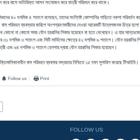
্তন করে বাসে অতিরিক্ত আসন সংযোজন করে যাত্রী পরিবহন করে থাকে।
/শ্রমিকদের ৪০ দশমিক ৪ শতাংশ বলেছেন, তাদের সংশ্লিষ্ট কোম্পানির গাড়িতে নকশা পরিবর্তন
বাস পরিবহন ব্যবস্থার জরিপে অংশগ্রহণকারীদের দেওয়া আরেকটি উদ্বেগজনক চিত্র হল
রাপথে কোনো না কোনো সময় যৌন হয়রানির শিকার হয়েছেন বা হতে দেখেছেন। এ হার আন্তঃজেল
্রে ৩১ দশমিক ৩ শতাংশ এবং সিটি সার্ভিসের ক্ষেত্রে ৪২ দশমিক ৬ শতাংশ। যৌন হয়রানির শ
্রী এবং ৬৪ দশমিক ৩ শতাংশ হেলপার দ্বারা যৌন হয়রানির শিকার হয়েছেন।
যক্তিমালিকানাধীন বাস পরিবহন ব্যবসায় শুদ্ধাচার নিশ্চিতে ১৫ দফা সুপারিশ করেছে টিআইবি।
Follow us
Print
FOLLOW US