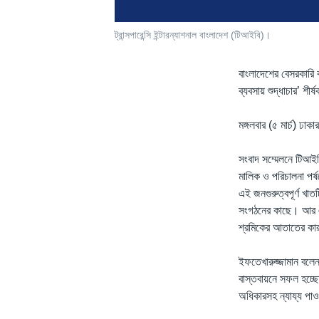
ট্রান্সপারেন্সি ইন্টারন্যাশনাল বাংলাদেশ (টিআইবি)।
বাংলাদেশের বেসরকারি 
ব্যবসায় শুদ্ধাচার’ শীর
মঙ্গলবার (৫ মার্চ) ঢ
সংবাদ সম্মেলনে টিআইব
মালিক ও পরিচালনা পর
এই জনগুরুত্বপূর্ণ খা
সংগঠনের কাছে। আর এই
শ্রমিকের আতাতের কার
ইফতেখারুজ্জামান বলেন
বাস্তবায়নে সফল হচ্ছে
অধিকারসহ ন্যায্য পাও