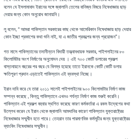
বলেন যে ইসলামাবাদ ইরানের সঙ্গে জ্বালানি তেলের বানিজ্য বিষয়ে নিষেধাজ্ঞায় ছাড়
দেয়ার জন্য কোন অনুরোধ জানায়নি।
লু বলেন, “ আমরা পাকিস্তান সরকারের কাছ থেকে আমেরিকান নিষেধাজ্ঞায় ছাড় দেয়ার
কোন ইচ্ছা প্রকাশের কথা শুনি নাই, যা এ জাতীয় প্রকল্পের জন্য প্রয়োজন”।
গত মাসে পাকিস্তানের তদানীন্তন বিদায়ী তত্ত্বাবধায়ক সরকার, পাইপলাইনের ৮০
কিলোমিটার অংশ নির্মাণের অনুমোদন দেয় । এই ৭০০ কোটি ডলারের প্রকল্প
বাস্তবায়নে বছরের পর বছর যে বিলম্ব হয়েছে তাতে ইরানকে কোটি কোটি ডলার
ক্ষতিপূরণ প্রদান এড়াতেই পাকিস্তান এই ব্যবস্থা নিচ্ছে।
ইরান দাবি করে যে তারা ২০১১ সালেই পাইপলাইনের ৯০০ কিলোমাটার নির্মাণ কাজ
সম্পন্ন করেছে , কিন্তু পাকিস্তানে এখনও পর্যন্ত নির্মাণ কাজ শুরুই করেনি।
পাকিস্তান এই প্রকল্প বহুবার স্থগিত করেছে কারণ কর্মকর্তারা এ রকম উদ্বেগের কথা
উল্লেখ করেন যে ইরান থেকে জ্বালানি আমদানির কারেণ পাকিস্তান যুক্তরাষ্ট্রের
নিষেধাজ্ঞার সম্মুখীন হতে পারে। তেহরান তার পারমাণবিক কর্মসূচীর জন্য যুক্তরাষ্ট্রের
ব্যাংকিং নিষেধাজ্ঞার সম্মুখীন।