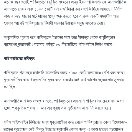
অনেক বছর ধরেই পাকিস্তানের চুক্তি লংঘনের জন্য ইরান পাকিস্তানকে আন্তর্জাতিক
আদালতে নেয়ার এবং ১৮০০ কোটি ডলার জরিমানা করার হুমকি দিয়ে আসছে। নির্মাণ
কাজ ২০২৪ সালের মার্চ মাসের মধ্যে শুরু করতে হবে এ রকম একটি সময়সীমা পার
হওয়ার আগেই পাকিস্তানের বিদায়ী সরকার ইরানকে সবুজ সংকেত দেয়।
অনুমোদিত প্রথম পর্বে পাকিস্তান ইরানের সঙ্গে তার সীমান্ত থেকে বালুচিস্তান
প্রদেশের বন্দরনগরী গোয়াদার পর্যন্ত ৮০ কিলোমিটার পাইপলাইন নির্মাণ করবে।
পাইপলাইনের ভবিষ্যৎ
পাকিস্তান গত বছর জ্বালানি আমদানির জন্য ১৭০০ কোটি ডলারেরও বেশি খরচ করে।
মুদ্রাস্ফীতির কারণে জ্বালানির মূল্য কমে যাওয়ায় এই অর্থ আগের বছরগুলোর তূলনায়
কম ছিল।
আন্তর্জাতিক শক্তি সংস্থার মতে, পাকিস্তানের জ্বালানি শক্তির সব চেয়ে বড় অংশ
হচ্ছে প্রাকৃতিক গ্যাস । আর এর প্রায় এক তৃতীয়াংশ আমদানি করতে হয়।
যদিও পাইপলাইন নির্মাণের জন্য যুক্তরাষ্ট্রের কাছ থেকে পাকিস্তানের কোন নিষেধাজ্ঞা-
ছাড়ের প্রয়োজন নেই কিন্তু ইরানের জ্বালানি কেনার জন্য এ রকম ছাড়ের প্রয়োজন