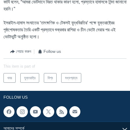
কার্বি বলেন, “আমরা ভোটদানে বিরত থাকার কারণ হলো, প্রস্তাবে হামাসকে নিন্দা জানানো
হয়নি।”
ইসরাইল-হামাস সংঘাতের ‘তাৎক্ষণিক ও টেকসই যুদ্ধবিরতির’ পক্ষে যুক্তরাষ্ট্রের
পৃষ্ঠপোষকতায় তৈরি একটি প্রস্তাবে শুক্রবার রাশিয়া ও চীন ভেটো দেয়ার পর এই
ভোটাভুটি অনুষ্ঠিত হলো।
শেয়ার করুন
Follow us
This item is part of
খবর
যুক্তরাষ্ট্র
বিশ্ব
মধ্যপ্রাচ্য
FOLLOW US
আমাদের সম্পর্কে