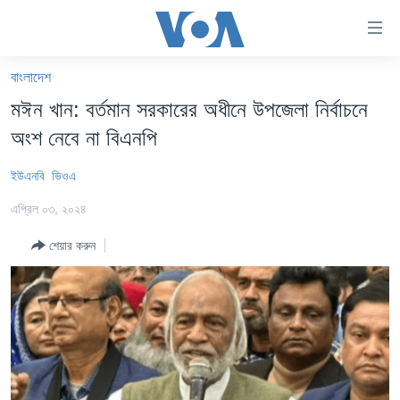
অ্যাকসেসিবিলিটি
লিংক
প্রধান
বাংলাদেশ
কনটেন্টে
খবর
মঈন খান: বর্তমান সরকারের অধীনে উপজেলা নির্বাচনে
যান।
বাংলাদেশ
প্রধান
অংশ নেবে না বিএনপি
ন্যাভিগেশনে
যুক্তরাষ্ট্র
যান
ইউএনবি
ভিওএ
যুক্তরাষ্ট্রের নির্বাচন ২০২৪
অনুসন্ধানে
এপ্রিল ০৩, ২০২৪
যান
বিশ্ব
শেয়ার করুন
ভারত
দক্ষিণ-এশিয়া
সম্পাদকীয়
টেলিভিশন
ভিডিও