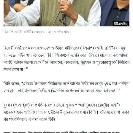
Learning English
FOLLOW US
বিএনপি স্থায়ী কমিটির সদস্য ড. আব্দুল মঈন খান।
বিরোধী রাজনৈতিক দল বাংলাদেশ জাতীয়তাবাদী দলের (বিএনপি) স্থায়ী কমিটির সদস্য
অন্য ভাষায় ওয়েব সাইট
ড. আব্দুল মঈন খান বলেছেন, “বিএনপি কখনো বলেনি তারা নির্বাচনে যাবে না, বরং আমরা
বলেছি বর্তমান সরকারের অধীনে ‘সাজানো, একতরফা, প্রহসন ও প্রতারণামূলক’ নির্বাচনে
অংশ নেবে না।”
তিনি বলেন, “এবারের উপজেলা নির্বাচনের সঙ্গে আগের নির্বাচনের মধ্যে খুব একটা পার্থক্য
হবে না। তাই উপজেলা নির্বাচনে বিএনপির অংশগ্রহণের কোনো সম্ভাবনা নেই।”
বুধবার (৩ এপ্রিল) সম্প্রতি কারাগার থেকে মুক্তি পাওয়া যুবদলের কেন্দ্রীয় কমিটির
সাবেক সহসভাপতি এস এম জাহাঙ্গীরের উত্তরার বাসায় যান তিনি। তাঁর সঙ্গে দেখা করার
পর সাংবাদিকদের এ কথা বলেন তিনি।