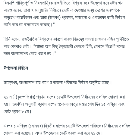
বিএনপি শান্তিপূর্ণ ও নিয়মতান্ত্রিক রাজনীতিতে বিশ্বাস করে উল্লেখ করে মঈন খান
আরও বলেন, তারা ৭ জানুয়ারির নির্বাচনে ভোট না দেওয়ার জন্য দেশের জনগণকে
অনুরোধ করেছিলেন এবং তারা (জনগণ) প্রহসন, সাজানো ও একতরফা ডামি নির্বাচন
বর্জন করে তা বাস্তবায়ন করেছে।”
তিনি বলেন, রাজনৈতিক বিশ্বাসের কারণে কারও বিরুদ্ধে মামলা দেওয়ার নজির পৃথিবীতে
আর কোথাও নেই। “আমরা অল্প কিছু স্বৈরাচারী দেশকে চিনি, যেখানে বিরোধী দলের
দমন বাংলাদেশের চেয়ে খারাপ নয়।”
উপজেলা নির্বাচন
উল্লেখ্য, বাংলাদেশে চার ধাপে উপজেলা পরিষদের নির্বাচন অনুষ্ঠিত হচ্ছে।
২১ মার্চ (বৃহস্পতিবার) প্রথম ধাপের ১৫২টি উপজেলা নির্বাচনের তফসিল ঘোষণা করা
হয়। তফসিল অনুযায়ী প্রথম ধাপের মনোনয়নপত্র জমার শেষ দিন ১৫ এপ্রিল এবং
ভোট গ্রহণ ৮ মে।
এরপর ১ এপ্রিল (সোমবার) দ্বিতীয় ধাপের ১৬১টি উপজেলা পরিষদের নির্বাচনের তফসিল
ঘোষণা করা হয়েছে। এসব উপজেলায় ভোট গ্রহণ করা হবে ২১ মে।