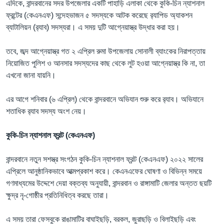
এদিকে, বান্দরবানের সদর উপজেলার একটি পাহাড়ি এলাকা থেকে কুকি-চিন ন্যাশনাল
ফ্রন্টের (কেএনএফ) সন্দেহভাজন ৫ সদস্যকে আটক করেছে র‌্যাপিড অ্যাকশন
ব্যাটালিয়ন (র‌্যাব) সদস্যরা। এ সময় দুটি আগ্নেয়াস্ত্র উদ্ধার করা হয়।
তবে, জব্দ আগ্নেয়াস্ত্র গত ২ এপ্রিল রুমা উপজেলায় সোনালী ব্যাংকের নিরাপত্তায়
নিয়োজিত পুলিশ ও আনসার সদস্যদের কাছ থেকে লুট হওয়া আগ্নেয়াস্ত্র কি না, তা
এখনো জানা যায়নি।
এর আগে শনিবার (৬ এপ্রিল) থেকে বান্দরবানে অভিযান শুরু করে র‌্যাব। অভিযানে
শতাধিক র‌্যাব সদস্য অংশ নেয়।
কুকি-চিন ন্যাশনাল ফ্রন্ট (কেএনএফ)
বান্দরবানে নতুন সশস্ত্র সংগঠন কুকি-চিন ন্যাশনাল ফ্রন্ট (কেএনএফ) ২০২২ সালের
এপ্রিলে আনুষ্ঠানিকভাবে আত্মপ্রকাশ করে। কেএনএফের ঘোষণা ও বিভিন্ন সময়ে
গণমাধ্যমের উদ্দেশে দেয়া বক্তব্য অনুযায়ী, বান্দরবান ও রাঙ্গামাটি জেলার অন্তত ছয়টি
ক্ষুদ্র নৃ-গোষ্ঠীর প্রতিনিধিত্ব করছে তারা।
এ সময় তারা ফেসবুকে রাঙামাটির বাঘাইছড়ি, বরকল, জুরাছড়ি ও বিলাইছড়ি এবং