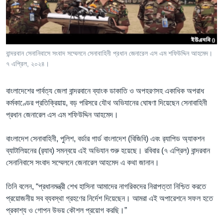
Learning English
FOLLOW US
বান্দরবান সেনানিবাসে সংবাদ সম্মেলনে সেনাবাহিনী প্রধান জেনারেল এস এম শফিউদ্দিন আহমেদ।
৭ এপ্রিল, ২০২৪।
অন্য ভাষায় ওয়েব সাইট
বাংলাদেশের পার্বত্য জেলা বান্দরবানে ব্যাংক ডাকাতি ও অপহরণসহ একাধিক অপরাধ
কর্মকাণ্ডের প্রতিক্রিয়ায়, বড় পরিসরে যৌথ অভিযানের ঘোষণা দিয়েছেন সেনাবাহিনী
প্রধান জেনারেল এস এম শফিউদ্দিন আহমেদ।
বাংলাদেশ সেনাবাহিনী, পুলিশ, বর্ডার গার্ড বাংলাদেশ (বিজিবি) এবং র‌্যাপিড অ্যাকশন
ব্যাটালিয়নের (র‌্যাব) সমন্বয়ে এই অভিযান শুরু হয়েছে। রবিবার (৭ এপ্রিল) বান্দরবান
সেনানিবাসে সংবাদ সম্মেলনে জেনারেল আহমেদ এ কথা জানান।
তিনি বলেন, “প্রধানমন্ত্রী শেখ হাসিনা আমাদের নাগরিকদের নিরাপত্তা নিশ্চিত করতে
প্রয়োজনীয় সব ব্যবস্থা গ্রহণের নির্দেশ দিয়েছেন। আমরা এই অপারেশনে সফল হতে
প্রকাশ্য ও গোপন উভয় কৌশল প্রয়োগ করছি।”