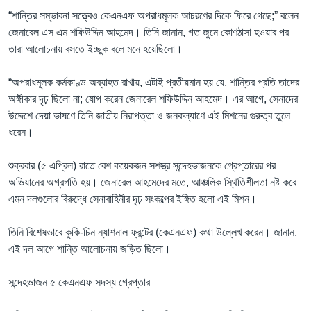
“শান্তির সম্ভাবনা সত্ত্বেও কেএনএফ অপরাধমূলক আচরণের দিকে ফিরে গেছে;” বলেন
জেনারেল এস এম শফিউদ্দিন আহমেদ। তিনি জানান, গত জুনে কোণঠাসা হওয়ার পর
তারা আলোচনায় বসতে ইচ্ছুক বলে মনে হয়েছিলো।
“অপরাধমূলক কর্মকাণ্ড অব্যাহত রাখায়, এটাই প্রতীয়মান হয় যে, শান্তির প্রতি তাদের
অঙ্গীকার দৃঢ় ছিলো না; যোগ করেন জেনারেল শফিউদ্দিন আহমেদ। এর আগে, সেনাদের
উদ্দেশে দেয়া ভাষণে তিনি জাতীয় নিরাপত্তা ও জনকল্যাণে এই মিশনের গুরুত্ব তুলে
ধরেন।
শুক্রবার (৫ এপ্রিল) রাতে বেশ কয়েকজন সশস্ত্র সন্দেহভাজনকে গ্রেপ্তারের পর
অভিযানের অগ্রগতি হয়। জেনারেল আহমেদের মতে, আঞ্চলিক স্থিতিশীলতা নষ্ট করে
এমন দলগুলোর বিরুদ্ধে সেনাবাহিনীর দৃঢ় সংকল্পের ইঙ্গিত হলো এই মিশন।
তিনি বিশেষভাবে কুকি-চিন ন্যাশনাল ফ্রন্টের (কেএনএফ) কথা উল্লেখ করেন। জানান,
এই দল আগে শান্তি আলোচনায় জড়িত ছিলো।
সন্দেহভাজন ৫ কেএনএফ সদস্য গ্রেপ্তার