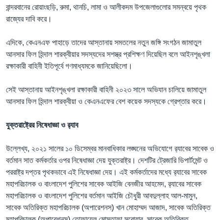
বান্দরবানের রোয়াংছড়ি, রুমা, থানচি, লামা ও আলীকদম উপজেলাগুলোর সমন্বয়ে পৃথক
রাজ্যের দাবি করে।
এদিকে, কেএনএফ পাহাড়ে তাদের আস্তানায় সমতলের নতুন জঙ্গি সংগঠন জামাতুল
আনসার ফিল হিন্দাল শারক্বীয়ার সদস্যদের সশস্ত্র প্রশিক্ষণ দিয়েছিল বলে আইনশৃঙ্খলা
রক্ষাকারী বাহিনী ইতিপূর্বে গণমাধ্যমকে জানিয়েছিলো।
সেই আস্তানায় আইনশৃঙ্খলা রক্ষাকারী বাহিনী ২০২৩ সালে অভিযান চালিয়ে জামাতুল
আনসার ফিল হিন্দাল শারক্বীয়া ও কেএনএফের বেশ কয়েক সদস্যকে গ্রেপ্তার করে।
যুক্তরাষ্ট্রের নিষেধাজ্ঞা ও র‌্যাব
উল্লেখ্য, ২০২১ সালের ১০ ডিসেম্বর মানবাধিকার লঙ্ঘনের অভিযোগে র‍্যাবের সাবেক ও
বর্তমান সাত কর্মকর্তার ওপর নিষেধাজ্ঞা দেয় যুক্তরাষ্ট্র। দেশটির ট্রেজারি ডিপার্টমেন্ট ও
পররাষ্ট্র দপ্তর পৃথকভাবে এই নিষেধাজ্ঞা দেয়। এই কর্মকর্তাদের মধ্যে র‍্যাবের সাবেক
মহাপরিচালক ও বাংলাদেশ পুলিশের সাবেক আইজি বেনজীর আহমেদ, র‍্যাবের সাবেক
মহাপরিচালক ও বাংলাদেশ পুলিশের বর্তমান আইজি চৌধুরী আবদুল্লাহ আল-মামুন,
সাবেক অতিরিক্ত মহাপরিচালক (অপারেশনস) খান মোহাম্মদ আজাদ, সাবেক অতিরিক্ত
মহাপরিচালক (অপারেশনস) তোফায়েল মোস্তাফা সরোয়ার, সাবেক অতিরিক্ত