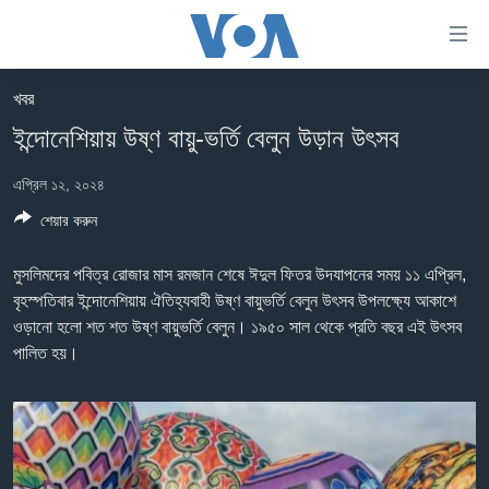
অ্যাকসেসিবিলিটি
লিংক
প্রধান
খবর
কনটেন্টে
খবর
ইন্দোনেশিয়ায় উষ্ণ বায়ু-ভর্তি বেলুন উড়ান উৎসব
যান।
বাংলাদেশ
প্রধান
এপ্রিল ১২, ২০২৪
ন্যাভিগেশনে
যুক্তরাষ্ট্র
যান
শেয়ার করুন
যুক্তরাষ্ট্রের নির্বাচন ২০২৪
অনুসন্ধানে
যান
বিশ্ব
মুসলিমদের পবিত্র রোজার মাস রমজান শেষে ঈদুল ফিতর উদযাপনের সময় ১১ এপ্রিল,
বৃহস্পতিবার ইন্দোনেশিয়ায় ঐতিহ্যবাহী উষ্ণ বায়ুভর্তি বেলুন উৎসব উপলক্ষ্যে আকাশে
ভারত
ওড়ানো হলো শত শত উষ্ণ বায়ুভর্তি বেলুন। ১৯৫০ সাল থেকে প্রতি বছর এই উৎসব
দক্ষিণ-এশিয়া
পালিত হয়।
সম্পাদকীয়
টেলিভিশন
ভিডিও