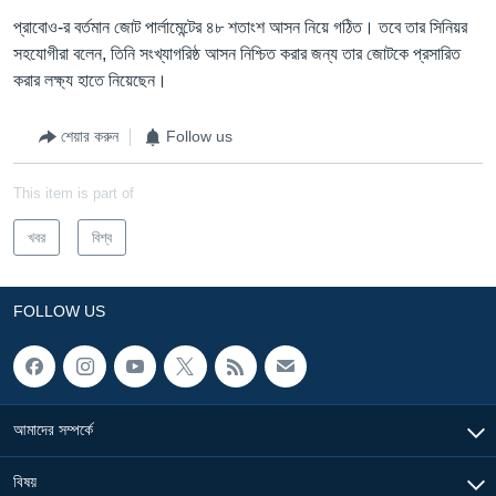
প্রাবোও-র বর্তমান জোট পার্লামেন্টের ৪৮ শতাংশ আসন নিয়ে গঠিত। তবে তার সিনিয়র
সহযোগীরা বলেন, তিনি সংখ্যাগরিষ্ঠ আসন নিশ্চিত করার জন্য তার জোটকে প্রসারিত
করার লক্ষ্য হাতে নিয়েছেন।
শেয়ার করুন
Follow us
This item is part of
খবর
বিশ্ব
FOLLOW US
আমাদের সম্পর্কে
বিষয়