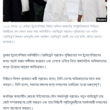
Learning English
FOLLOW US
২০২৪ সালের ২৪ এপ্রিল ইন্দোনেশিয়ার নির্বাচন কমিশন জাকার্তায় আনুষ্ঠানিকভাবে নির্বাচনে
বিজয়ীদের নাম ঘোষণা করার সময় নবনির্বাচিত প্রেসিডেন্ট প্রাবোও সুবিয়ান্তো এবং ভাইস
প্রেসিডেন্ট জিবরান রাকাবুমিং রাকা পরাজিত প্রেসিডেন্ট প্রার্থী এবং তার রানিং মেটকে স্বাগত
জানাচ্ছেন।
অন্য ভাষায় ওয়েব সাইট
বুধবার ইন্দোনেশিয়ার নবনির্বাচিত প্রেসিডেন্ট প্রাবোও সুবিয়ান্তো সব ইন্দোনেশিয়ানের
জন্য লড়াই করার অঙ্গীকার করেছেন এবং দেশকে এগিয়ে নিতে রাজনৈতিক অভিজাতদের
মধ্যে ঐক্যের আহ্বান জানিয়েছেন।
নির্বাচনে বিশাল ব্যবধানে জয়ী প্রাবোও বলেন, তিনি দেশের অভিজাতদের সাথে কথা
বলছেন। তিনি বলেন, সকলের মঙ্গলের জন্য দলগুলোর একত্রিত হওয়া গুরুত্বপূর্ণ।
জনপ্রিয় ক্ষমতাসীন জোকো উইদোদোর মৌন সমর্থনপুষ্ঠ প্রাবোও নতুন পার্লামেন্টে তার
জোট সম্প্রসারণের চেষ্টা করছেন এবং তার নির্বাচনী প্রতিদ্বন্দ্বীদের সমর্থনকারী দলগুলোর
সাথে আলোচনা করছেন।