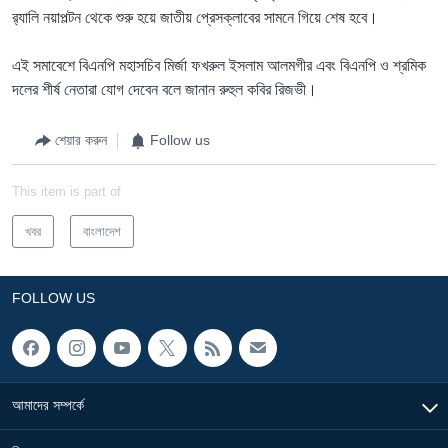
র‌্যালি নয়াপল্টন থেকে শুরু হয়ে জাতীয় প্রেসক্লাবের সামনে গিয়ে শেষ হবে।
এই সমাবেশে বিএনপি মহাসচিব মির্জা ফখরুল ইসলাম আলমগীর এবং বিএনপি ও শ্রমিক
দলের শীর্ষ নেতারা যোগ দেবেন বলে জানান রুহুল কবির রিজভী।
শেয়ার করুন
Follow us
This item is part of
খবর
বাংলাদেশ
FOLLOW US
আমাদের সম্পর্কে