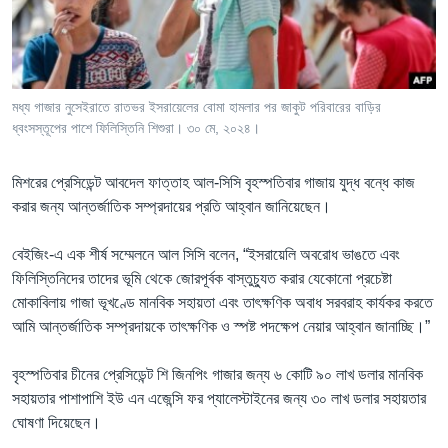
Learning English
FOLLOW US
মধ্য গাজার নুসেইরাতে রাতভর ইসরায়েলের বোমা হামলার পর জাকুট পরিবারের বাড়ির
ধ্বংসস্তূপের পাশে ফিলিস্তিনি শিশুরা। ৩০ মে, ২০২৪।
অন্য ভাষায় ওয়েব সাইট
মিশরের প্রেসিডেন্ট আবদেল ফাত্তাহ আল-সিসি বৃহস্পতিবার গাজায় যুদ্ধ বন্ধে কাজ
করার জন্য আন্তর্জাতিক সম্প্রদায়ের প্রতি আহ্বান জানিয়েছেন।
বেইজিং-এ এক শীর্ষ সম্মেলনে আল সিসি বলেন, “ইসরায়েলি অবরোধ ভাঙতে এবং
ফিলিস্তিনিদের তাদের ভূমি থেকে জোরপূর্বক বাস্তুচ্যুত করার যেকোনো প্রচেষ্টা
মোকাবিলায় গাজা ভূখণ্ডে মানবিক সহায়তা এবং তাৎক্ষণিক অবাধ সরবরাহ কার্যকর করতে
আমি আন্তর্জাতিক সম্প্রদায়কে তাৎক্ষণিক ও স্পষ্ট পদক্ষেপ নেয়ার আহ্বান জানাচ্ছি।”
বৃহস্পতিবার চীনের প্রেসিডেন্ট শি জিনপিং গাজার জন্য ৬ কোটি ৯০ লাখ ডলার মানবিক
সহায়তার পাশাপাশি ইউ এন এজেন্সি ফর প্যালেস্টাইনের জন্য ৩০ লাখ ডলার সহায়তার
ঘোষণা দিয়েছেন।