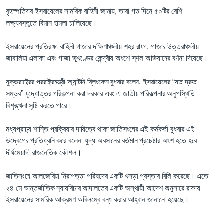
বৃহস্পতিবার ইসরায়েলের সামরিক বাহিনী জানায়, তারা গত দিনে ৫০টির বেশি
লক্ষ্যবস্তুতে বিমান হামলা চালিয়েছে।
ইসরায়েলের প্রতিরক্ষা বাহিনী গাজার দক্ষিণাঞ্চলীয় শহর রাফা, গাজার উত্তরাঞ্চলীয়
জাবালিয়া এলাকা এবং গাজা ভূখণ্ডের কেন্দ্রীয় অংশে স্থল অভিযানের বর্ণনা দিয়েছে।
যুক্তরাষ্ট্রের পররাষ্ট্রমন্ত্রী অ্যান্টনি ব্লিংকেন বুধবার বলেন, ইসরায়েলের “যত দ্রুত
সম্ভব” যুদ্ধোত্তর পরিকল্পনা করা দরকার এবং এ জাতীয় পরিকল্পনার অনুপস্থিতি
বিশৃঙ্খলা সৃষ্টি করতে পারে।
মধ্যপ্রাচ্য শান্তি প্রক্রিয়ার দায়িত্বে থাকা জাতিসংঘের এই কর্মকর্তা বুধবার এই
উদ্বেগের প্রতিধ্বনি করে বলেন, যুদ্ধ অবসানের বর্তমান প্রচেষ্টার অংশ হতে হবে
দীর্ঘমেয়াদী রাজনৈতিক কৌশল।
জাতিসংঘে আলজেরিয়া নিরাপত্তা পরিষদের একটি খসড়া প্রস্তাব বিলি করেছে। এতে
২৪ মে আন্তর্জাতিক ন্যায়বিচার আদালতের একটি অস্থায়ী আদেশ অনুসারে রাফায়
ইসরায়েলের সামরিক আক্রমণ অবিলম্বে বন্ধ করার আহ্বান জানানো হয়েছে।