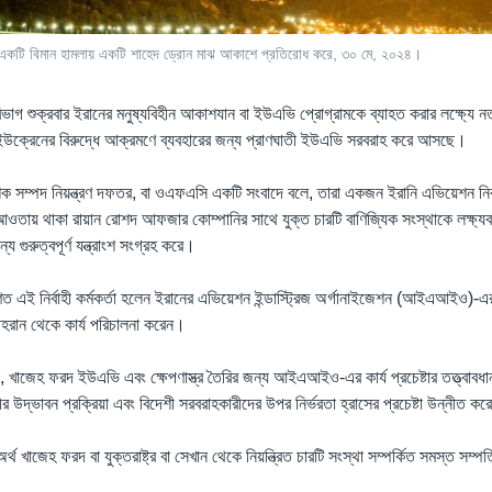
য়ার একটি বিমান হামলায় একটি শাহেদ ড্রোন মাঝ আকাশে প্রতিরোধ করে, ৩০ মে, ২০২৪।
রি বিভাগ শুক্রবার ইরানের মনুষ্যবিহীন আকাশযান বা ইউএভি প্রোগ্রামকে ব্যাহত করার লক্ষ্যে 
 ইউক্রেনের বিরুদ্ধে আক্রমণে ব্যবহারের জন্য প্রাণঘাতী ইউএভি সরবরাহ করে আসছে।
ক সম্পদ নিয়ন্ত্রণ দফতর, বা ওএফএসি একটি সংবাদে বলে, তারা একজন ইরানি এভিয়েশন নির্বাহী 
ওতায় থাকা রায়ান রোশদ আফজার কোম্পানির সাথে যুক্ত চারটি বাণিজ্যিক সংস্থাকে লক্ষ্যব
 গুরুত্বপূর্ণ যন্ত্রাংশ সংগ্রহ করে।
রিণত এই নির্বাহী কর্মকর্তা হলেন ইরানের এভিয়েশন ইন্ডাস্ট্রিজ অর্গানাইজেশন (আইএআইও)
রান থেকে কার্য পরিচালনা করেন।
খাজেহ ফরদ ইউএভি এবং ক্ষেপণাস্ত্র তৈরির জন্য আইএআইও-এর কার্য প্রচেষ্টার তত্ত্বাবধ
র উদ্ভাবন প্রক্রিয়া এবং বিদেশী সরবরাহকারীদের উপর নির্ভরতা হ্রাসের প্রচেষ্টা উন্নীত ক
 অর্থ খাজেহ ফরদ বা যুক্তরাষ্ট্র বা সেখান থেকে নিয়ন্ত্রিত চারটি সংস্থা সম্পর্কিত সমস্ত সম্প