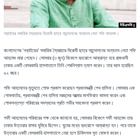
Learning English
FOLLOW US
নব্বইয়ের সমারিক স্বৈরাচার বিরোধী ছাত্র আন্দোলনের অন্যতম নেতা শফি আহমেদ।
বাংলাদেশের ‘নব্বইয়ের’ সমারিক স্বৈরাচার বিরোধী ছাত্র আন্দোলনের অন্যতম নেতা শফি
অন্য ভাষায় ওয়েব সাইট
আহমেদ মারা গেছেন। সোমবার (৩ জুন) বিকেলে হৃদরোগে আক্রান্ত হয়ে রাজধানী
ঢাকার একটি বেসরকারি হাসপাতালে তিনি শেষনিশ্বাস ত্যাগ করেন। তার বয়স হয়েছিল
৬২ বছর।
শফি আহমেদের মৃত্যুতে শোক প্রকাশ করেছেন প্রধানমন্ত্রী শেখ হাসিনা। সোমবার এক
শোকবার্তায়, প্রধানমন্ত্রী শেখ হাসিনা মরহুমের আত্মার মাগফিরাত কামনা করেন এবং
শোকসন্তপ্ত পরিবারের সদস্যদের প্রতি গভীর সমবেদনা প্রকাশ করেন।
শফী আহমেদের পরিবারের পক্ষ থেকে জানানো হয়, সোমবার বিকেলে শফী আহমেদ তার
ঢাকার উত্তরার বাসায় ঘুমিয়ে ছিলেন। ঘুমের মধ্যে হৃদরোগে আক্রান্ত হন। পরে তাকে
উত্তরার একটি বেসরকারি হাসপাতালে নেয়া হলে চিকিৎসক মৃত ঘোষণা করেন।