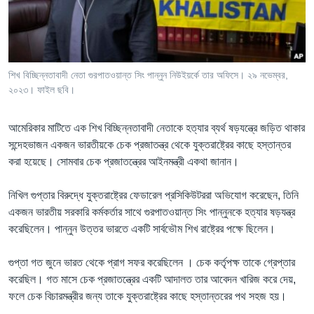
Learning English
FOLLOW US
শিখ বিচ্ছিন্নতাবাদী নেতা গুরপাতওয়ান্ত সিং পান্নুন নিউইয়র্কে তার অফিসে। ২৯ নভেম্বর,
২০২৩। ফাইল ছবি।
অন্য ভাষায় ওয়েব সাইট
আমেরিকার মাটিতে এক শিখ বিচ্ছিন্নতাবাদী নেতাকে হত্যার ব্যর্থ ষড়যন্ত্রে জড়িত থাকার
সন্দেহভাজন একজন ভারতীয়কে চেক প্রজাতন্ত্র থেকে যুক্তরাষ্ট্রের কাছে হস্তান্তর
করা হয়েছে। সোমবার চেক প্রজাতন্ত্রের আইনমন্ত্রী একথা জানান।
নিখিল গুপ্তার বিরুদ্ধে যুক্তরাষ্ট্রের ফেডারেল প্রসিকিউটররা অভিযোগ করেছেন, তিনি
একজন ভারতীয় সরকারি কর্মকর্তার সাথে গুরপাতওয়ান্ত সিং পান্নুনকে হত্যার ষড়যন্ত্র
করেছিলেন। পান্নুন উত্তর ভারতে একটি সার্বভৌম শিখ রাষ্ট্রের পক্ষে ছিলেন।
গুপ্তা গত জুনে ভারত থেকে প্রাগ সফর করেছিলেন । চেক কর্তৃপক্ষ তাকে গ্রেপ্তার
করেছিল। গত মাসে চেক প্রজাতন্ত্রের একটি আদালত তার আবেদন খারিজ করে দেয়,
ফলে চেক বিচারমন্ত্রীর জন্য তাকে যুক্তরাষ্ট্রের কাছে হস্তান্তরের পথ সহজ হয়।