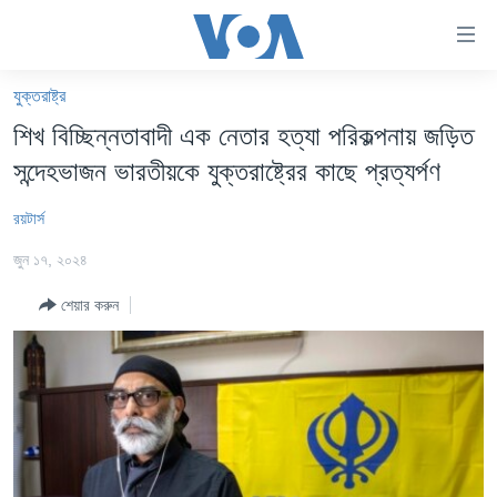
অ্যাকসেসিবিলিটি
লিংক
প্রধান
যুক্তরাষ্ট্র
কনটেন্টে
খবর
শিখ বিচ্ছিন্নতাবাদী এক নেতার হত্যা পরিকল্পনায় জড়িত
যান।
বাংলাদেশ
প্রধান
সন্দেহভাজন ভারতীয়কে যুক্তরাষ্ট্রের কাছে প্রত্যর্পণ
ন্যাভিগেশনে
যুক্তরাষ্ট্র
যান
রয়টার্স
যুক্তরাষ্ট্রের নির্বাচন ২০২৪
অনুসন্ধানে
জুন ১৭, ২০২৪
যান
বিশ্ব
শেয়ার করুন
ভারত
দক্ষিণ-এশিয়া
সম্পাদকীয়
টেলিভিশন
ভিডিও