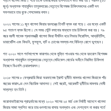
পড়লে খালেদা জিয়া। পরে তাকে এভারকেয়ার হাসপাতালে ভর্তি করা হয়। পরদিন (২৩
জুন) অধ্যাপক শাহাবুদ্দিন তালুকদারের নেতৃত্বে বিশেষজ্ঞ চিকিৎসকদের একটি দল
সফলভাবে তার বুকে পেসমেকার বসান।
২০২২ সালের ১১ জুন খালেদা জিয়ার হৃদযন্ত্রে তিনটি ব্লক ধরা পড়ে। এর মধ্যে একটি
৯৫ শতাংশ ব্লক ছিলো। সে সময় স্টেন্ট বসানোর মাধ্যমে তার চিকিৎসা করা হয়। ৭৯
বছর বয়সী সাবেক প্রধানমন্ত্রী খালেদা জিয়া দীর্ঘদিন ধরে লিভার সিরোসিস, আর্থ্রাইটিস,
ডায়াবেটিস এবং কিডনি, ফুসফুস, হার্ট ও চোখের সমস্যা-সহ বিভিন্ন রোগে ভুগছেন।
গত ২০২০ সালে শর্তসাপেক্ষে কারাগার থেকে মুক্তি পাওয়ার পর থেকে হৃদরোগ বিশেষজ্ঞ
অধ্যাপক শাহাবুদ্দিন তালুকদারের নেতৃত্বে মেডিকেল বোর্ডের অধীনে নিয়মিত চিকিৎসা
নিচ্ছেন বিএনপি চেয়ারপারসন।
২০১৮ সালের ৮ ফেব্রুয়ারি জিয়া অরফানেজ ট্রাস্ট দুর্নীতি মামলায় খালেদা জিয়াকে পাঁচ
বছরের কারাদণ্ড দেন বিচারিক আদালত। সেই বছরই, আরেকটি দুর্নীতির মামলায় দোষী
সাব্যস্ত হন তিনি।
করোনাভাইরাসের প্রাদুর্ভাবের মধ্যে ২০২০ সালের ২৫ মার্চ এক নির্বাহী আদেশে খালেদা
জিয়ার সাজা স্থগিত করে তার গুলশানের বাসায় অবস্থান এবং দেশত্যাগ না করার শর্তে