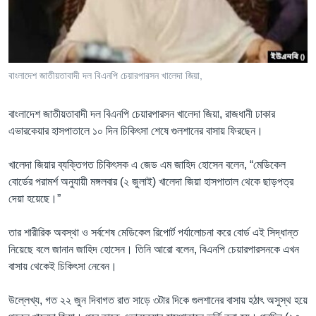
Learning English
FOLLOW US
বাংলাদেশ জাতীয়তাবাদী দল বিএনপি চেয়ারপারসন খালেদা জিয়া,
বাংলাদেশ জাতীয়তাবাদী দল বিএনপি চেয়ারপারসন খালেদা জিয়া, রাজধানী ঢাকার
অন্য ভাষায় ওয়েব সাইট
এভারকেয়ার হাসপাতালে ১০ দিন চিকিৎসা শেষে গুলশানের বাসায় ফিরছেন।
খালেদা জিয়ার ব্যক্তিগত চিকিৎসক এ জেড এম জাহিদ হোসেন বলেন, “মেডিকেল
বোর্ডের পরামর্শ অনুযায়ী মঙ্গলবার (২ জুলাই) খালেদা জিয়া হাসপাতাল থেকে ছাড়পত্র
দেয়া হয়েছে।”
তার শারীরিক অবস্থা ও সর্বশেষ মেডিকেল রিপোর্ট পর্যালোচনা করে বোর্ড এই সিদ্ধান্ত
নিয়েছে বলে জানান জাহিদ হোসেন। তিনি আরো বলেন, বিএনপি চেয়ারপারসনকে এখন
বাসায় থেকেই চিকিৎসা নেবেন।
উল্লেখ্য, গত ২২ জুন দিবাগত রাত সাড়ে ৩টার দিকে গুলশানের বাসায় হঠাৎ অসুস্থ হয়ে