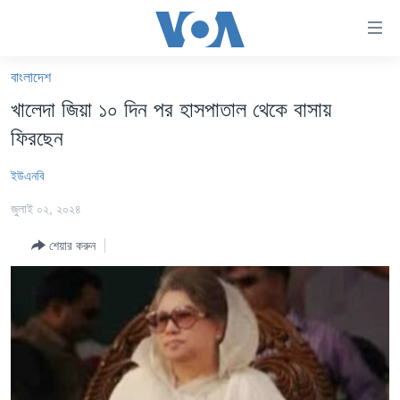
অ্যাকসেসিবিলিটি
লিংক
প্রধান
বাংলাদেশ
কনটেন্টে
খবর
খালেদা জিয়া ১০ দিন পর হাসপাতাল থেকে বাসায়
যান।
বাংলাদেশ
প্রধান
ফিরছেন
ন্যাভিগেশনে
যুক্তরাষ্ট্র
যান
ইউএনবি
যুক্তরাষ্ট্রের নির্বাচন ২০২৪
অনুসন্ধানে
জুলাই ০২, ২০২৪
যান
বিশ্ব
শেয়ার করুন
ভারত
দক্ষিণ-এশিয়া
সম্পাদকীয়
টেলিভিশন
ভিডিও