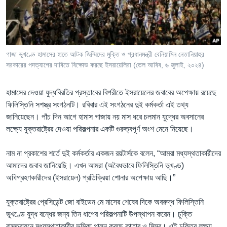
Learning English
FOLLOW US
গাজা ভূখণ্ডে হামাসের হাতে আটক জিম্মিদের মুক্তি ও প্রধানমন্ত্রী বেনিয়ামিন নেতানিয়াহুর
সরকারের পদত্যাগের দাবিতে বিক্ষোভ করছে ইসরায়েলিরা (তেল আবিব, ৬ জুলাই, ২০২৪)
অন্য ভাষায় ওয়েব সাইট
হামাসের দেওয়া যুদ্ধবিরতির প্রস্তাবের বিপরীতে ইসরায়েলের জবাবের অপেক্ষায় রয়েছে
ফিলিস্তিনি সশস্ত্র সংগঠনটি। রবিবার এই সংগঠনের দুই কর্মকর্তা এই তথ্য
জানিয়েছেন। পাঁচ দিন আগে হামাস গাজায় নয় মাস ধরে চলমান যুদ্ধের অবসানের
লক্ষ্যে যুক্তরাষ্ট্রের দেওয়া পরিকল্পনার একটি গুরুত্বপূর্ণ অংশ মেনে নিয়েছে।
নাম না প্রকাশের শর্তে দুই কর্মকর্তার একজন রয়টার্সকে বলেন, “আমরা মধ্যস্থতাকারীদের
আমাদের জবাব জানিয়েছি। এখন আমরা (অবৈধভাবে ফিলিস্তিনি ভূখণ্ড)
অধিগ্রহণকারীদের (ইসরায়েল) প্রতিক্রিয়া শোনার অপেক্ষায় আছি।”
যুক্তরাষ্ট্রের প্রেসিডেন্ট জো বাইডেন মে মাসের শেষের দিকে অবরুদ্ধ ফিলিস্তিনি
ভূখণ্ডে যুদ্ধ বন্ধের জন্য তিন ধাপের পরিকল্পনাটি উপস্থাপন করেন। চুক্তি
বাস্তবায়নে মধ্যস্থতাকারীর ভূমিকা পালন করছে কাতার ও মিসর। এই চুক্তির লক্ষ্য