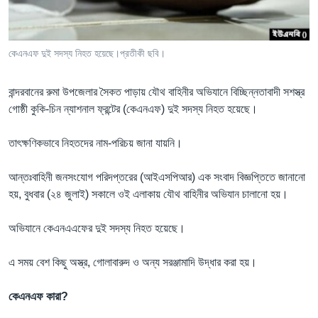
Learning English
কেএনএফ দুই সদস্য নিহত হয়েছে।প্রতীকী ছবি।
FOLLOW US
বান্দরবানের রুমা উপজেলার সৈকত পাড়ায় যৌথ বাহিনীর অভিযানে বিচ্ছিন্নতাবাদী সশস্ত্র
গোষ্ঠী কুকি-চিন ন্যাশনাল ফ্রন্টের (কেএনএফ) দুই সদস্য নিহত হয়েছে।
অন্য ভাষায় ওয়েব সাইট
তাৎক্ষণিকভাবে নিহতদের নাম-পরিচয় জানা যায়নি।
আন্তঃবাহিনী জনসংযোগ পরিদপ্তরের (আইএসপিআর) এক সংবাদ বিজ্ঞপ্তিতে জানানো
হয়, বুধবার (২৪ জুলাই) সকালে ওই এলাকায় যৌথ বাহিনীর অভিযান চালানো হয়।
অভিযানে কেএনএএফের দুই সদস্য নিহত হয়েছে।
এ সময় বেশ কিছু অস্ত্র, গোলাবারুদ ও অন্য সরঞ্জামাদি উদ্ধার করা হয়।
কেএনএফ কারা?