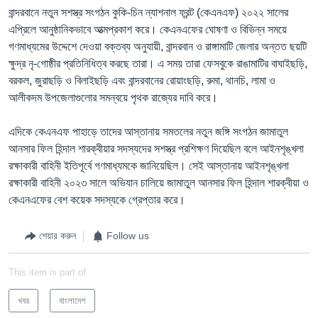
বান্দরবানে নতুন সশস্ত্র সংগঠন কুকি-চিন ন্যাশনাল ফ্রন্ট (কেএনএফ) ২০২২ সালের
এপ্রিলে আনুষ্ঠানিকভাবে আত্মপ্রকাশ করে। কেএনএফের ঘোষণা ও বিভিন্ন সময়ে
গণমাধ্যমের উদ্দেশে দেওয়া বক্তব্য অনুযায়ী, বান্দরবান ও রাঙ্গামাটি জেলার অন্তত ছয়টি
ক্ষুদ্র নৃ-গোষ্ঠীর প্রতিনিধিত্ব করছে তারা। এ সময় তারা ফেসবুকে রাঙামাটির বাঘাইছড়ি,
বরকল, জুরাছড়ি ও বিলাইছড়ি এবং বান্দরবানের রোয়াংছড়ি, রুমা, থানচি, লামা ও
আলীকদম উপজেলাগুলোর সমন্বয়ে পৃথক রাজ্যের দাবি করে।
এদিকে কেএনএফ পাহাড়ে তাদের আস্তানায় সমতলের নতুন জঙ্গি সংগঠন জামাতুল
আনসার ফিল হিন্দাল শারক্বীয়ার সদস্যদের সশস্ত্র প্রশিক্ষণ দিয়েছিল বলে আইনশৃঙ্খলা
রক্ষাকারী বাহিনী ইতিপূর্বে গণমাধ্যমকে জানিয়েছিল। সেই আস্তানায় আইনশৃঙ্খলা
রক্ষাকারী বাহিনী ২০২৩ সালে অভিযান চালিয়ে জামাতুল আনসার ফিল হিন্দাল শারক্বীয়া ও
কেএনএফের বেশ কয়েক সদস্যকে গ্রেপ্তার করে।
শেয়ার করুন
Follow us
This item is part of
খবর
বাংলাদেশ