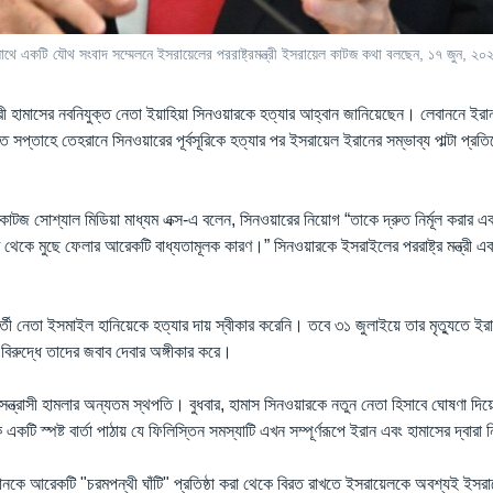
্ত্রীর সাথে একটি যৌথ সংবাদ সম্মেলনে ইসরায়েলের পররাষ্ট্রমন্ত্রী ইসরায়েল কাটজ কথা বলছেন, ১৭ জুন, ২
্ত্রী হামাসের নবনিযুক্ত নেতা ইয়াহিয়া সিনওয়ারকে হত্যার আহ্বান জানিয়েছেন। লেবাননে ইরা
সপ্তাহে তেহরানে সিনওয়ারের পূর্বসূরিকে হত্যার পর ইসরায়েল ইরানের সম্ভাব্য পাল্টা প্রতি
য়েল কাটজ সোশ্যাল মিডিয়া মাধ্যম এক্স-এ বলেন, সিনওয়ারের নিয়োগ “তাকে দ্রুত নির্মূল করার
 থেকে মুছে ফেলার আরেকটি বাধ্যতামূলক কারণ।” সিনওয়ারকে ইসরাইলের পররাষ্ট্র মন্ত্রী একজ
ববর্তী নেতা ইসমাইল হানিয়েকে হত্যার দায় স্বীকার করেনি। তবে ৩১ জুলাইয়ে তার মৃত্যুতে ই
িরুদ্ধে তাদের জবাব দেবার অঙ্গীকার করে।
 সন্ত্রাসী হামলার অন্যতম স্থপতি। বুধবার, হামাস সিনওয়ারকে নতুন নেতা হিসাবে ঘোষণা দি
একটি স্পষ্ট বার্তা পাঠায় যে ফিলিস্তিন সমস্যাটি এখন সম্পূর্ণরূপে ইরান এবং হামাসের দ্বারা নি
ে আরেকটি "চরমপন্থী ঘাঁটি" প্রতিষ্ঠা করা থেকে বিরত রাখতে ইসরায়েলকে অবশ্যই ইসরায