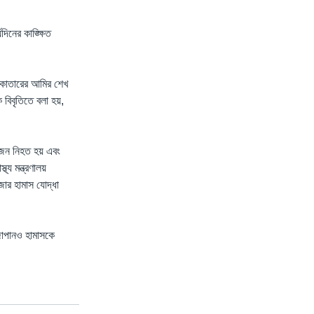
িনের কাঙ্ক্ষিত
ং কাতারের আমির শেখ
বিবৃতিতে বলা হয়,
 জন নিহত হয় এবং
য মন্ত্রণালয়
জার হামাস যোদ্ধা
াপানও হামাসকে