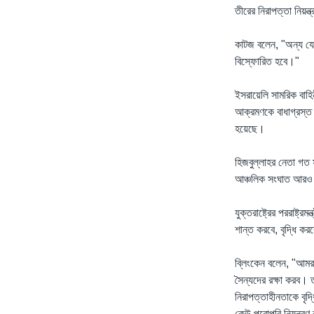
তীরের নিরাপত্তা নিয়ন্
কাটজ বলেন, "অন্য যে
বিস্ফোরিত হবে।"
ইসরায়েলি সামরিক বাহি
আক্রমণকে বাধাগ্রস্ত ক
হয়েছে।
হিজবুল্লাহর নেতা গত 
আঞ্চলিক সংঘাত আরও ব
যুক্তরাষ্ট্রের পররাষ্ট
শান্ত করবে, বৃদ্ধি কর
ব্লিংকেন বলেন, "আমরা
সৈন্যদের রক্ষা করব।
নিরাপত্তাহীনতাকে বৃদ
কেউ পুরোপুরি নিয়ন্ত্