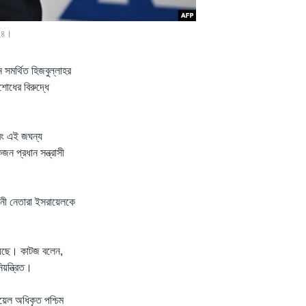
০২৪।
ন সমর্থিত হিজবুল্লাহর
শোধের বিরুদ্ধে
 এবং এই জঘন্য
ন প্রধান সন্ত্রাসী
রানী নেতারা ইসরায়েলকে
য়েছে। কাটজ বলেন,
য়ন্ত্রিত।
়েল অধিকৃত পশ্চিম