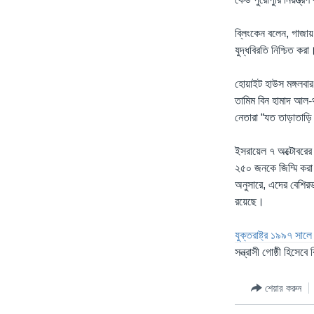
ব্লিংকেন বলেন, গাজায
যুদ্ধবিরতি নিশ্চিত করা
হোয়াইট হাউস মঙ্গলবা
তামিম বিন হামাদ আল-থ
নেতারা “যত তাড়াতাড়ি
ইসরায়েল ৭ অক্টোবরের
২৫০ জনকে জিম্মি করা হ
অনুসারে, এদের বেশিরভা
রয়েছে।
যুক্তরাষ্ট্র ১৯৯৭ সাল
সন্ত্রাসী গোষ্ঠী হিসেব
শেয়ার করুন