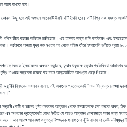
ত্রণ বজায় রাখতে হবে।
 কোনও কিছু হলে এই অঞ্চলে আরেকটি ইরানী ঘাঁটি তৈরি হবে। এটি বিশ্ব এবং সমস্ত আঞ্চল
নী পশ্চিম তীরে বারবার অভিযান চালিয়েছে। এই হামলার লক্ষ্য জঙ্গি কার্যকলাপ এবং ইসরায়েলের
রা। অক্টোবরে গাজায় যুদ্ধ শুরু হওয়ার পর থেকে পশ্চিম তীরে ইসরায়েলি গুলিতে প্রায় ৬০
সপ্তাহে বৈরুতে ইসরায়েলের একজন কমান্ডার, ফুয়াদ শুকুরকে হত্যার প্রতিক্রিয়া জানানোর 
ৃদ্ধি পাওয়ার সম্ভাবনা রয়েছে যার ফলে আন্তর্জাতিক আশঙ্কা বেড়ে গিয়েছে।
্রমন্ত্রী অ্যান্টনি ব্লিংকেন মঙ্গলবার বলেন, এই অঞ্চলের প্রত্যেকেরই “এমন সিদ্ধান্ত নেওয়া দ
বে না।”
 সন্ত্রাসী গোষ্ঠী বা তাদের পৃষ্ঠপোষকদের আক্রমণ থেকে ইসরায়েলকে রক্ষা করতে থাকব, ঠ
 তবে এই অঞ্চলের প্রত্যেকেরই বোঝা উচিত যে আরও আক্রমণ কেবলমাত্র সবার জন্য সংঘাত
্ধি করে। আর আরও আক্রমণ শুধুমাত্র বিপজ্জনক ফলাফলের ঝুঁকি বাড়ায় যা কেউ ভবিষ্যদ্বাণ
রণ করতে পারে না।"