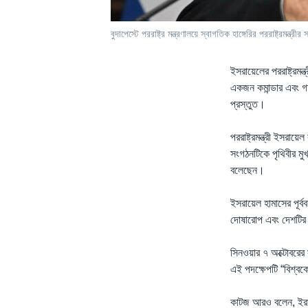
বুদাপেস্টে পররাষ্ট্র মন্ত্রণালয়ে স্বাগতিক হাঙ্গেরির পররাষ্ট্রমন
ইসরায়েলের পররাষ্ট্রমন
একজন কমান্ডার এবং গত 
প্রস্তুত।
পররাষ্ট্রমন্ত্রী ইসরা
সংগঠনটিকে পৃথিবীর মুখ
বলেছেন।
ইসরায়েল হামাসের পূর্
দোষারোপ এবং দেশটির ব
সিনওয়ার ৭ অক্টোবরের
এই পদক্ষেপটি “বিশ্বকে 
কাটজ আরও বলেন, ইরানক