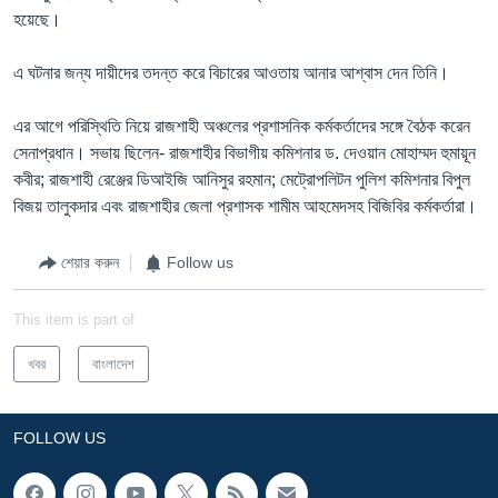
হয়েছে।
এ ঘটনার জন্য দায়ীদের তদন্ত করে বিচারের আওতায় আনার আশ্বাস দেন তিনি।
এর আগে পরিস্থিতি নিয়ে রাজশাহী অঞ্চলের প্রশাসনিক কর্মকর্তাদের সঙ্গে বৈঠক করেন
সেনাপ্রধান। সভায় ছিলেন- রাজশাহীর বিভাগীয় কমিশনার ড. দেওয়ান মোহাম্মদ হুমায়ূন
কবীর; রাজশাহী রেঞ্জের ডিআইজি আনিসুর রহমান; মেট্রোপলিটন পুলিশ কমিশনার বিপুল
বিজয় তালুকদার এবং রাজশাহীর জেলা প্রশাসক শামীম আহমেদসহ বিজিবির কর্মকর্তারা।
শেয়ার করুন
Follow us
This item is part of
খবর
বাংলাদেশ
FOLLOW US