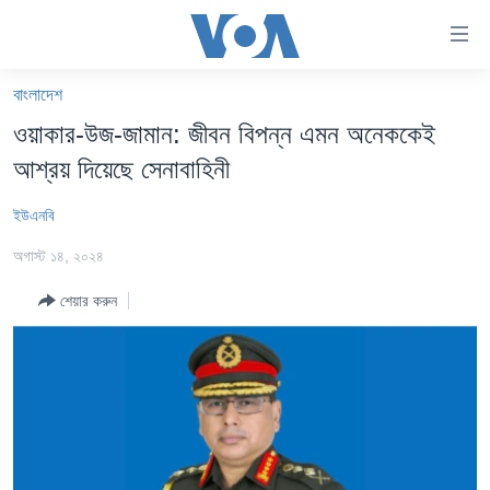
অ্যাকসেসিবিলিটি
লিংক
প্রধান
বাংলাদেশ
কনটেন্টে
খবর
ওয়াকার-উজ-জামান: জীবন বিপন্ন এমন অনেককেই
যান।
বাংলাদেশ
প্রধান
আশ্রয় দিয়েছে সেনাবাহিনী
ন্যাভিগেশনে
যুক্তরাষ্ট্র
যান
ইউএনবি
যুক্তরাষ্ট্রের নির্বাচন ২০২৪
অনুসন্ধানে
অগাস্ট ১৪, ২০২৪
যান
বিশ্ব
শেয়ার করুন
ভারত
দক্ষিণ-এশিয়া
সম্পাদকীয়
টেলিভিশন
ভিডিও