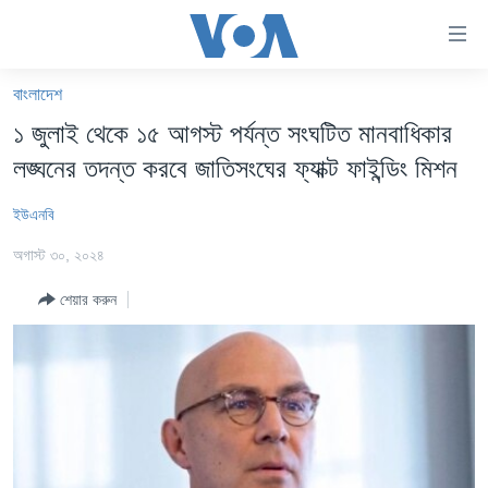
অ্যাকসেসিবিলিটি
লিংক
প্রধান
বাংলাদেশ
কনটেন্টে
খবর
১ জুলাই থেকে ১৫ আগস্ট পর্যন্ত সংঘটিত মানবাধিকার
যান।
বাংলাদেশ
প্রধান
লঙ্ঘনের তদন্ত করবে জাতিসংঘের ফ্যাক্ট ফাইন্ডিং মিশন
ন্যাভিগেশনে
যুক্তরাষ্ট্র
যান
ইউএনবি
যুক্তরাষ্ট্রের নির্বাচন ২০২৪
অনুসন্ধানে
অগাস্ট ৩০, ২০২৪
যান
বিশ্ব
শেয়ার করুন
ভারত
দক্ষিণ-এশিয়া
সম্পাদকীয়
টেলিভিশন
ভিডিও