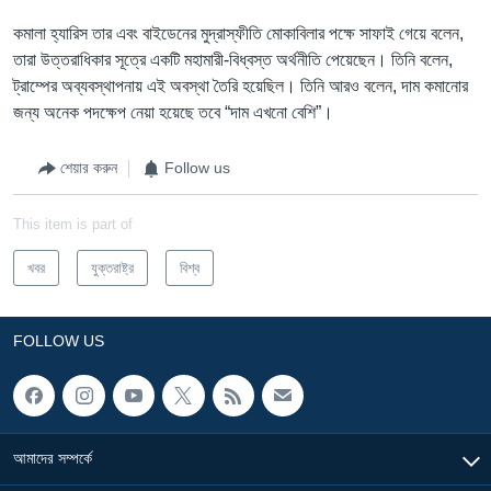
কমালা হ্যারিস তার এবং বাইডেনের মুদ্রাস্ফীতি মোকাবিলার পক্ষে সাফাই গেয়ে বলেন,
তারা উত্তরাধিকার সূত্রে একটি মহামারী-বিধ্বস্ত অর্থনীতি পেয়েছেন। তিনি বলেন,
ট্রাম্পের অব্যবস্থাপনায় এই অবস্থা তৈরি হয়েছিল। তিনি আরও বলেন, দাম কমানোর
জন্য অনেক পদক্ষেপ নেয়া হয়েছে তবে “দাম এখনো বেশি”।
শেয়ার করুন
Follow us
This item is part of
খবর
যুক্তরাষ্ট্র
বিশ্ব
FOLLOW US
আমাদের সম্পর্কে