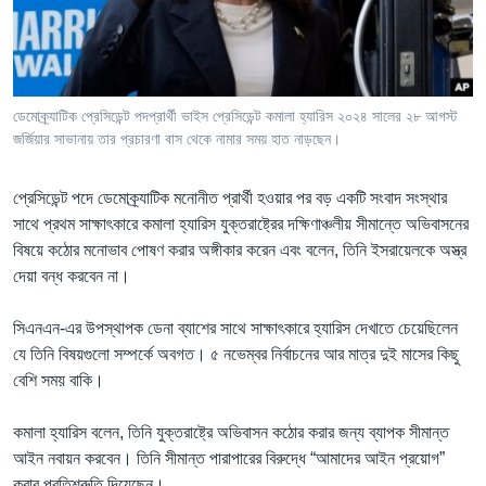
Learning English
FOLLOW US
ডেমোক্র্যাটিক প্রেসিডেন্ট পদপ্রার্থী ভাইস প্রেসিডেন্ট কমালা হ্যারিস ২০২৪ সালের ২৮ আগস্ট
জর্জিয়ার সাভানায় তার প্রচারণা বাস থেকে নামার সময় হাত নাড়ছেন।
অন্য ভাষায় ওয়েব সাইট
প্রেসিডেন্ট পদে ডেমোক্র্যাটিক মনোনীত প্রার্থী হওয়ার পর বড় একটি সংবাদ সংস্থার
সাথে প্রথম সাক্ষাৎকারে কমালা হ্যারিস যুক্তরাষ্ট্রের দক্ষিণাঞ্চলীয় সীমান্তে অভিবাসনের
বিষয়ে কঠোর মনোভাব পোষণ করার অঙ্গীকার করেন এবং বলেন, তিনি ইসরায়েলকে অস্ত্র
দেয়া বন্ধ করবেন না।
সিএনএন-এর উপস্থাপক ডেনা ব্যাশের সাথে সাক্ষাৎকারে হ্যারিস দেখাতে চেয়েছিলেন
যে তিনি বিষয়গুলো সম্পর্কে অবগত। ৫ নভেম্বর নির্বাচনের আর মাত্র দুই মাসের কিছু
বেশি সময় বাকি।
কমালা হ্যারিস বলেন, তিনি যুক্তরাষ্ট্রে অভিবাসন কঠোর করার জন্য ব্যাপক সীমান্ত
আইন নবায়ন করবেন। তিনি সীমান্ত পারাপারের বিরুদ্ধে “আমাদের আইন প্রয়োগ”
করার প্রতিশ্রুতি দিয়েছেন।