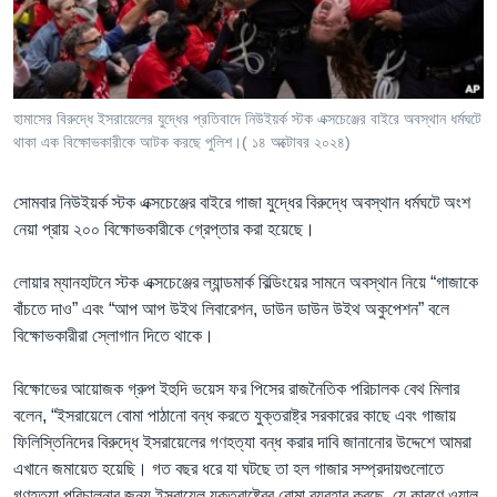
Learning English
FOLLOW US
হামাসের বিরুদ্ধে ইসরায়েলের যুদ্ধের প্রতিবাদে নিউইয়র্ক স্টক এক্সচেঞ্জের বাইরে অবস্থান ধর্মঘটে
থাকা এক বিক্ষোভকারীকে আটক করছে পুলিশ।( ১৪ অক্টোবর ২০২৪)
অন্য ভাষায় ওয়েব সাইট
সোমবার নিউইয়র্ক স্টক এক্সচেঞ্জের বাইরে গাজা যুদ্ধের বিরুদ্ধে অবস্থান ধর্মঘটে অংশ
নেয়া প্রায় ২০০ বিক্ষোভকারীকে গ্রেপ্তার করা হয়েছে।
লোয়ার ম্যানহাটনে স্টক এক্সচেঞ্জের ল্যান্ডমার্ক বিল্ডিংয়ের সামনে অবস্থান নিয়ে “গাজাকে
বাঁচতে দাও” এবং “আপ আপ উইথ লিবারেশন, ডাউন ডাউন উইথ অকুপেশন” বলে
বিক্ষোভকারীরা স্লোগান দিতে থাকে।
বিক্ষোভের আয়োজক গ্রুপ ইহুদি ভয়েস ফর পিসের রাজনৈতিক পরিচালক বেথ মিলার
বলেন, “ইসরায়েলে বোমা পাঠানো বন্ধ করতে যুক্তরাষ্ট্র সরকারের কাছে এবং গাজায়
ফিলিস্তিনিদের বিরুদ্ধে ইসরায়েলের গণহত্যা বন্ধ করার দাবি জানানোর উদ্দেশে আমরা
এখানে জমায়েত হয়েছি। গত বছর ধরে যা ঘটছে তা হল গাজার সম্প্রদায়গুলোতে
গণহত্যা পরিচালনার জন্য ইসরায়েল যুক্তরাষ্ট্রের বোমা ব্যবহার করছে, যে কারণে ওয়াল