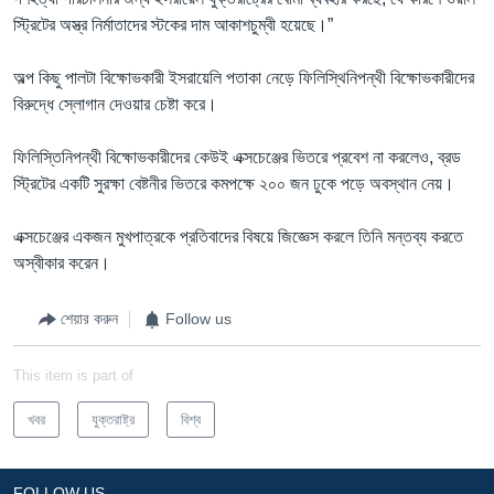
স্ট্রিটের অস্ত্র নির্মাতাদের স্টকের দাম আকাশচুম্বী হয়েছে।”
অল্প কিছু পালটা বিক্ষোভকারী ইসরায়েলি পতাকা নেড়ে ফিলিস্থিনিপন্থী বিক্ষোভকারীদের
বিরুদ্ধে স্লোগান দেওয়ার চেষ্টা করে।
ফিলিস্তিনিপন্থী বিক্ষোভকারীদের কেউই এক্সচেঞ্জের ভিতরে প্রবেশ না করলেও, ব্রড
স্ট্রিটের একটি সুরক্ষা বেষ্টনীর ভিতরে কমপক্ষে ২০০ জন ঢুকে পড়ে অবস্থান নেয়।
এক্সচেঞ্জের একজন মুখপাত্রকে প্রতিবাদের বিষয়ে জিজ্ঞেস করলে তিনি মন্তব্য করতে
অস্বীকার করেন।
শেয়ার করুন
Follow us
This item is part of
খবর
যুক্তরাষ্ট্র
বিশ্ব
FOLLOW US