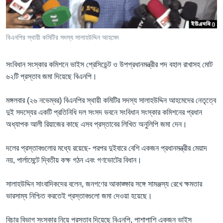
Learning English
বিএনপির স্থায়ী কমিটির সদস্য সালাহউদ্দিন আহমেদ
FOLLOW US
সংবিধান সংস্কার কমিশনে ভাইস প্রেসিডেন্ট ও উপপ্রধানমন্ত্রীর পদ বহাল রাখাসহ মোট
৬২টি প্রস্তাব জমা দিয়েছে বিএনপি।
অন্য ভাষায় ওয়েব সাইট
মঙ্গলবার (২৬ নভেম্বর) বিএনপির স্থায়ী কমিটির সদস্য সালাহউদ্দিন আহমেদের নেতৃত্বে
দুই সদস্যের একটি প্রতিনিধি দল সংসদ ভবনে সংবিধান সংস্কার কমিশনের প্রধান
অধ্যাপক আলী রিয়াজের কাছে এসব প্রস্তাবের লিখিত অনুলিপি জমা দেন।
দলের প্রস্তাবগুলোর মধ্যে রয়েছে- পরপর দুইবারে বেশি একজন প্রধানমন্ত্রীর মেয়াদ
নয়, পার্লামেন্টে দ্বিতীয় কক্ষ গঠন এবং গণভোটের বিধান।
সালাহউদ্দিন সাংবাদিকদের বলেন, জনগণের আকাঙ্ক্ষার সঙ্গে সামঞ্জস্য রেখে ক্ষমতার
ভারসাম্য নিশ্চিত করতেই প্রস্তাবগুলো জমা দেওয়া হয়েছে।
বিচার বিভাগ সংস্কার নিয়ে প্রস্তাব দিয়েছে বিএনপি, পাশাপাশি একজন ভাইস