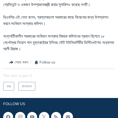
প্রেসিডেন্ট ও একজন উপপ্রধানমন্ত্রী রাখার সুপারিশও করেছে দলটি।
বিএনপির এই নেতা বলেন, প্রস্তাবগুলো সরকারের কাছে বিবেচনার জন্য উপস্থাপন
করবে সংবিধান সংস্কার কমিশন।
অন্তর্বর্তীকালীন সরকারের সংবিধান সংস্কার বিষয়ক কমিশনের প্রধান হিসেবে ১৮
সেপ্টেম্বর নিয়োগ পান যুক্তরাষ্ট্রের ইলিনয় স্টেট ইউনিভার্সিটির ডিস্টিংগুইশড অধ্যাপক
আলী রিয়াজ।
শেয়ার করুন
Follow us
This item is part of
খবর
বাংলাদেশ
FOLLOW US