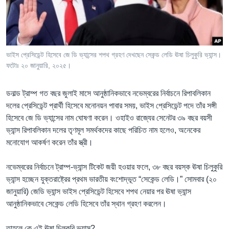
Learning English
FOLLOW US
ভাইস প্রেসিডেন্ট হিসেবে জে ডি ভ্যান্সের শপথ গ্রহণ দেখছেন সেকন্ড লেডি ঊষা চিলুকুরি ভ্যান্স।
ফটোঃ ২০ জানুয়ারি, ২০২৫।
অন্য ভাষায় ওয়েব সাইট
ডনাল্ড ট্রাম্প গত বছর জুলাই মাসে আনুষ্ঠানিকভাবে নভেম্বরের নির্বাচনে রিপাবলিকান
দলের প্রেসিডেন্ট প্রার্থী হিসেবে মনোনয়ন পাবার সময়, ভাইস প্রেসিডেন্ট পদে তাঁর সঙ্গী
হিসেবে জে ডি ভ্যান্সের নাম ঘোষণা করেন। ওহাইও রাজ্যের সেনেটর ৩৯ বছর বয়সী
ভ্যান্স রিপাবলিকান দলের তৃণমূল সমর্থকদের কাছে পরিচিত নাম হলেও, অনেকের
মনোযোগ আকর্ষণ করেন তাঁর স্ত্রী।
নভেম্বরের নির্বাচনে ট্রাম্প-ভ্যান্স টিকেট জয়ী হওয়ার ফলে, ৩৮ বছর বয়স্ক ঊষা চিলুকুরি
ভ্যান্স হচ্ছেন যুক্তরাষ্ট্রের প্রথম ভারতীয় বংশোদ্ভূত “সেকেন্ড লেডি।” সোমবার (২০
জানুয়ারি) জেডি ভ্যান্স ভাইস প্রেসিডেন্ট হিসেবে শপথ নেয়ার পর ঊষা ভ্যান্স
আনুষ্ঠানিকভাবে সেকেন্ড লেডি হিসেবে তাঁর স্থান গ্রহণ করলেন।
তাহলে কে এই ঊষা চিলুকুরি ভ্যান্স?