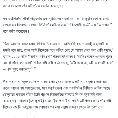
হওয়া সত্ত্বেও তাঁর স্ত্রী তাঁকে সমর্থন করেছেন।
দ্য ওয়াশিংটন পোস্ট পত্রিকার এক প্রতিবেদনে বলা হয়, জে ডি ভ্যান্স বেশ কয়েকটি
সাক্ষাৎকার দিয়েছেন যেখানে তিনি তাঁর স্ত্রীকে এক “শক্তিশালী কণ্ঠ” এবং “অসাধারণ”
বলে বর্ণনা করেছেন।
“ঊষা আমাকে বাস্তবতায় ফিরিয়ে নিয়ে আসে। আমি যদি কখনো একটু অহংকারী বা
দম্ভী হয়ে যাই, তখন আমি নিজেকে মনে করিয়ে দেই সে আমার চেয়ে কত বেশি সুদক্ষ,”
ভ্যান্স ২০২০ সালে “মেগান কেলি শো” পডকাস্টে বলেন। “আমি সেরকম একজন পুরুষ
যার বাঁ কাঁধে বসে একটি শক্তিশালী নারী কণ্ঠ বলছে, ‘এটা করো না, এটা অবশ্যই করো’
– এটা খুবই গুরুত্বপূর্ণ।”
ঊষা ভ্যান্স ল’ স্কুল থেকে পাস করার পর ২০১৫ সালে একটি ল’ চেম্বারে কাজ শুরু
করেন যাদের লস অ্যাঞ্জেলেস, সান ফ্রান্সিস্কো এবং ওয়াশিংটন ডিসিতে অফিস আছে।
চেম্বারের কাজের ফাঁকে তিনি প্রধান বিচারপতির দফতরে লিগাল ক্লার্কের কাজ
করেছেন। সোমবার (১৫ জুলাই) ডনাল্ড ট্রাম্প ভাইস প্রেসিডেন্ট পদের জন্য তাঁর সঙ্গী
হিসেবে জে ডি ভ্যান্সের নাম ঘোষণার পর ঊষা ভ্যান্স চেম্বার থেকে ইস্তফা দেন।