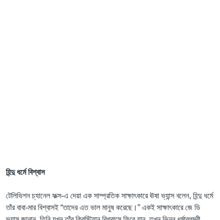
হিন্দু ধর্মে বিশ্বাস
টেলিভিশন চ্যানেল ফক্স-এ দেয়া এক সাম্প্রতিক সাক্ষাৎকারে ঊষা ভ্যান্স বলেন, হিন্দু ধর্মে
তাঁর বাবা-মার বিশ্বাসই “তাদের এত ভাল মানুষ করেছে।” একই সাক্ষাৎকারে জে ডি
ভ্যান্স জানান, তিনি যখন তাঁর ক্রিস্টিয়ান বিশ্বাসে ফিরে যান, তখন ভিন্ন ধর্মাবলম্বী