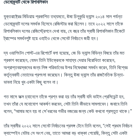
ডেমোক্র্যাট থেকে রিপাবলিকান
যুক্তরাষ্ট্রের মিডিয়ায় প্রকাশিত তথ্যমতে, ঊষা চিলুকুরি ভ্যান্স ২০১৪ সাল পর্যন্ত
ডেমোক্র্যাট দলের সমর্থক হিসেবে রেজিস্টার করা ছিলেন। তবে ২০২২ সালে তাঁকে
রিপাবলিকান দলের রেজিস্ট্রেশনে দেখা যায়, যে বছর তাঁর স্বামী রিপাবলিকান টিকেটে
ট্রাম্পের সমর্থনপুষ্ট হয়ে ওহাইও থেকে সেনেট নির্বাচনে জয়ী হন।
দ্য ওয়াশিংটন পোস্ট-এর রিপোর্টে বলা হয়েছে, জে ডি ভ্যান্স বিভিন্ন বিষয়ে তাঁর মত
প্রকাশ করেছেন, যেমন তিনি ইউক্রেনকে সাহায্য দেয়ার বিরোধিতা করেছেন,
অপ্রাপ্তবয়স্কদের জন্য লিঙ্গ পরিবর্তনের উপর নিষেধাজ্ঞা সমর্থন করেন, তিনি বিশ্বের
কর্তৃত্ববাদী নেতাদের প্রশংসা করেছেন। কিন্তু ঊষা ভ্যান্স তাঁর রাজনৈতিক চিন্তা-
ভাবনা নিয়ে খুব একটা কিছু বলেন না।
গত মাসে ফক্স চ্যানেলে তাঁকে প্রশ্ন করা হয় তাঁর স্বামী যদি ভাইস প্রেসিডেন্ট হন,
তখন তাঁরা যে মনোযোগ আকর্ষণ করবেন, সেটা তিনি কীভাবে সামলাবেন। জবাবে তিনি
বলেন, “আমার মনে হয় না সে’ধরনের গভীর নজরের জন্য কেউ কখনো প্রস্তুত থাকে।”
তাঁর স্বামীর ২০২২ সালে সেনেট নির্বাচনের প্রসঙ্গ টেনে তিনি বলেন, “সেই প্রথম নির্বাচন
ক্যাম্পেইন যেটায় সে অংশ নেয়, তাতে আমরা বড় ধাক্কা পেয়েছি, কিন্তু সেটা একটা