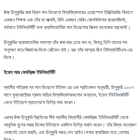
ঊষা চিলুকুরির বাবা ক্রিশ সান ডিয়েগো বিশ্ববিদ্যালয়ের এরোস্পেস ইঞ্জিনিয়ারিং বিভাগে
একজন শিক্ষক এবং তাঁর মা লাক্সমি, যিনি একজন মেরিন মোলকিউলার বায়োলজিস্ট,
বর্তমানে ইউনিভার্সিটি অফ ক্যালিফোর্নিয়া সান ডিয়েগোর সিক্সথ কলেজের প্রভোস্ট।
চিলুকুরির অ্যাকাডেমিক সাফল্য তাঁর বাবা-মার চেয়ে কম না, কিন্তু তিনি তাদের পথ
অনুসরণ করে বিজ্ঞানের দিকে ঝোঁকেন নাই। বরং তাঁর আগ্রহ ছিল হিউম্যানিটিএস-এর
দিকে।
ইয়েল আর কেমব্রিজ ইউনিভার্সিটি
স্থানীয় পত্রিকা দ্য সান ডিয়েগো টাইমস এর এক প্রতিবেদন অনুযায়ী, চিলুকুরি ২০০৭
সালে যুক্তরাষ্ট্রের প্রথম সাড়ির বিশ্ববিদ্যালয়গুলোর অন্যতম, ইয়েল ইউনিভারসিটি
থেকে ইতিহাসে ব্যাচেলর’স ডিগ্রি লাভ করেন।
এরপর ঊষা চিলুকুরি ব্রিটেনের শীর্ষ স্থানীয় বিদ্যাপীঠ কেমব্রিজ ইউনিভারসিটি থেকে
আধুনিক যুগের শুরুর দিকের ইতিহাসে এমফিল ডিগ্রি অর্জন করেন। তাঁর বিদ্যা অন্বেষণ
সেখানেই থেমে যায়নি, এবং চিলুকুরি নজর দেন আইন পেশায় ক্যারিয়ার গড়ে তোলার
দিকে।