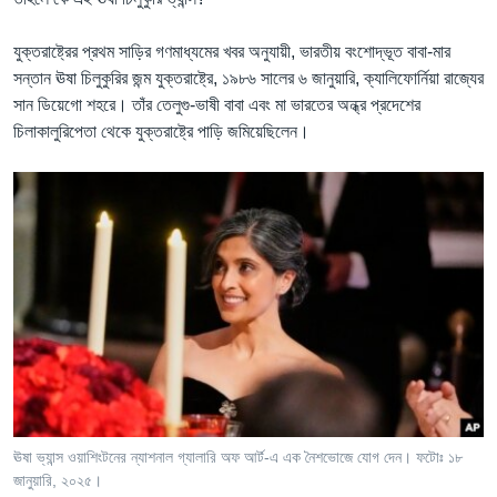
যুক্তরাষ্ট্রের প্রথম সাড়ির গণমাধ্যমের খবর অনুযায়ী, ভারতীয় বংশোদ্ভূত বাবা-মার
সন্তান ঊষা চিলুকুরির জন্ম যুক্তরাষ্ট্রে, ১৯৮৬ সালের ৬ জানুয়ারি, ক্যালিফোর্নিয়া রাজ্যের
সান ডিয়েগো শহরে। তাঁর তেলুগু-ভাষী বাবা এবং মা ভারতের অন্ধ্র প্রদেশের
চিলাকালুরিপেতা থেকে যুক্তরাষ্ট্রে পাড়ি জমিয়েছিলেন।
ঊষা ভ্যান্স ওয়াশিংটনের ন্যাশনাল গ্যালারি অফ আর্ট-এ এক নৈশভোজে যোগ দেন। ফটোঃ ১৮
জানুয়ারি, ২০২৫।