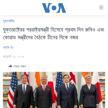
অ্যাকসেসিবিলিটি
লিংক
প্রধান
যুক্তরাষ্ট্র
কনটেন্টে
খবর
যুক্তরাষ্ট্রের পররাষ্ট্রমন্ত্রী হিসেবে প্রথম দিন রুবিও এবং
যান।
বাংলাদেশ
প্রধান
কোয়াড মন্ত্রীদের বৈঠকে চীনের দিকে নজর
ন্যাভিগেশনে
যুক্তরাষ্ট্র
যান
নাইকি চিং
যুক্তরাষ্ট্রের নির্বাচন ২০২৪
অনুসন্ধানে
জানুয়ারী ২২, ২০২৫
যান
বিশ্ব
শেয়ার করুন
ভারত
দক্ষিণ-এশিয়া
সম্পাদকীয়
টেলিভিশন
ভিডিও