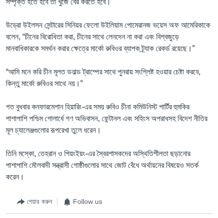
সম্পৃক্ত হতে হবে তা খুঁজে বের করতে হবে।
উড্রো উইলসন সেন্টারের সিনিয়র ফেলো উইলিয়াম পোমেরানজ ভয়েস অফ আমেরিকাকে
বলেন, “চীনের বিরোধিতা করা, চীনের সাথে লেনদেন না করা এবং বিশ্বজুড়ে
মানবাধিকারকে সমর্থন করার ক্ষেত্রে মার্কো রুবিওর ব্যাপক ট্র্যাক রেকর্ড রয়েছে।”
“আমি মনে করি চীন মূলত ডনাল্ড ট্রাম্পের সাথে পুনরায় সংশ্লিষ্ট হওয়ার চেষ্টা করবে,
কিন্তু মার্কো রুবিওর সাথে নয়।”
গত বুধবার কনফারমেশান হিয়ারিং-এর সময় রুবিও চীনা কমিউনিস্ট পার্টির হুমকির
পাশাপাশি পশ্চিম গোলার্ধে গণ অভিবাসন, ফেন্টানল এবং সহিংস অপরাধসহ বিদেশ নীতির
মূল চ্যালেঞ্জগুলোর রূপরেখা তুলে ধরেন।
তিনি মস্কো, তেহরান ও পিয়ংইয়ং-এর স্বৈরশাসকদের অস্থিতিশীলতা ছড়ানোর
পাশাপাশি মৌলবাদী সন্ত্রাসী গোষ্ঠীগুলোর সাথে জোট বেঁধে অর্থায়নের বিষয়েও সতর্ক
করেন।
শেয়ার করুন
Follow us