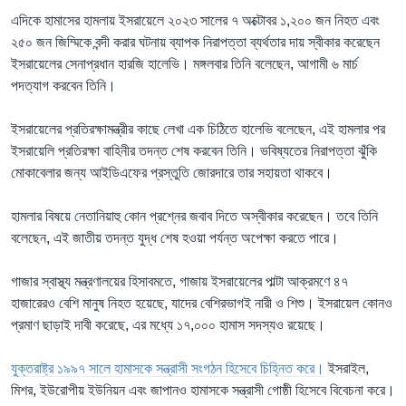
এদিকে হামাসের হামলায় ইসরায়েলে ২০২৩ সালের ৭ অক্টোবর ১,২০০ জন নিহত এবং
২৫০ জন জিম্মিকে বন্দী করার ঘটনায় ব্যাপক নিরাপত্তা ব্যর্থতার দায় স্বীকার করেছেন
ইসরায়েলের সেনাপ্রধান হারজি হালেভি। মঙ্গলবার তিনি বলেছেন, আগামী ৬ মার্চ
পদত্যাগ করবেন তিনি।
ইসরায়েলের প্রতিরক্ষামন্ত্রীর কাছে লেখা এক চিঠিতে হালেভি বলেছেন, এই হামলার পর
ইসরায়েলি প্রতিরক্ষা বাহিনীর তদন্ত শেষ করবেন তিনি। ভবিষ্যতের নিরাপত্তা ঝুঁকি
মোকাবেলার জন্য আইডিএফের প্রস্তুতি জোরদারে তার সহায়তা থাকবে।
হামলার বিষয়ে নেতানিয়াহু কোন প্রশ্নের জবাব দিতে অস্বীকার করেছেন। তবে তিনি
বলেছেন, এই জাতীয় তদন্ত যুদ্ধ শেষ হওয়া পর্যন্ত অপেক্ষা করতে পারে।
গাজার স্বাস্থ্য মন্ত্রণালয়ের হিসাবমতে, গাজায় ইসরায়েলের পাল্টা আক্রমণে ৪৭
হাজারেরও বেশি মানুষ নিহত হয়েছে, যাদের বেশিরভাগই নারী ও শিশু। ইসরায়েল কোনও
প্রমাণ ছাড়াই দাবী করেছে, এর মধ্যে ১৭,০০০ হামাস সদস্যও রয়েছে।
যুক্তরাষ্ট্র ১৯৯৭ সালে হামাসকে সন্ত্রাসী সংগঠন হিসেবে চিহ্নিত করে।
ইসরাইল,
মিশর, ইউরোপীয় ইউনিয়ন এবং জাপানও হামাসকে সন্ত্রাসী গোষ্ঠী হিসেবে বিবেচনা করে।