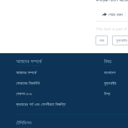
শেয়ার করুন
This item is part of
খবর
যুক্তরাষ্ট্র
আমাদের সম্পর্কে
বিষয়
আমাদের সম্পর্কে
বাংলাদেশ
ফোরামের নিয়মবিধি
যুক্তরাষ্ট্র
সেকশন ৫০৮
বিশ্ব
Learning English
ব্যবহারের শর্ত এবং গোপনীয়তা বিজ্ঞপ্তি
FOLLOW US
টেলিভিশন