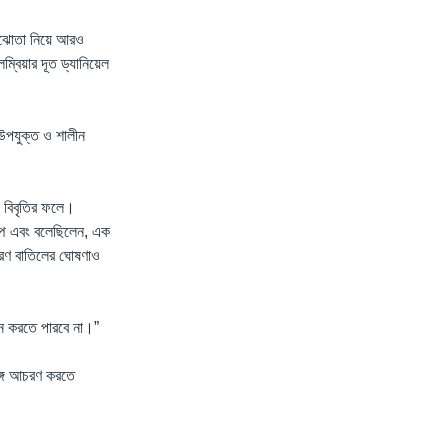
ই সমঝোতা নিয়ে আরও
লম্বিয়ার দূত ড্যানিয়েল
 উপযুক্ত ও শালীন
ই বিবৃতির ফলে।
রাম্প এবং বলেছিলেন, এক
াকরণ বাতিলের ঘোষণাও
াসন করতে পারবে না।”
্গে আচরণ করতে