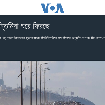
িস্তিনিরা ঘরে ফিরছে