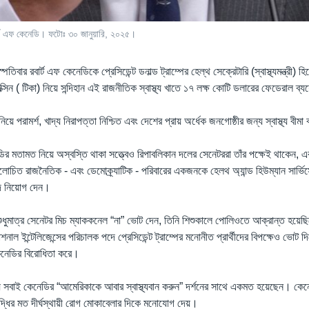
ার্ট এফ কেনেডি। ফটোঃ ৩০ জানুয়ারি, ২০২৫।
হস্পতিবার রবার্ট এফ কেনেডিকে প্রেসিডেন্ট ডনাল্ড ট্রাম্পের হেল্‌থ সেক্রেটারি (স্বাস্থ্যমন্ত্রী)
িন ( টিকা) নিয়ে সন্দিহান এই রাজনীতিক স্বাস্থ্য খাতে ১৭ লক্ষ কোটি ডলারের ফেডেরাল ব্যয়
িন নিয়ে পরামর্শ, খাদ্য নিরাপত্তা নিশ্চিত এবং দেশের প্রায় অর্ধেক জনগোষ্ঠীর জন্য স্বাস্থ্য বীমা
েনেডির মতামত নিয়ে অস্বস্তি থাকা সত্ত্বেও রিপাবলিকান দলের সেনেটররা তাঁর পক্ষেই থাকেন
িত রাজনৈতিক - এবং ডেমোক্র্যাটিক - পরিবারের একজনকে হেলথ অ্যান্ড হিউম্যান সার্ভিসেস 
 পদে নিয়োগ দেন।
শুধুমাত্র সেনেটর মিচ ম্যাককনেল “না” ভোট দেন, তিনি শিশুকালে পোলিওতে আক্রান্ত হয়ে
ন্যাশনাল ইন্টেলিজেন্সের পরিচালক পদে প্রেসিডেন্ট ট্রাম্পের মনোনীত প্রার্থীদের বিপক্ষেও ভোট
নেডির বিরোধিতা করে।
য় সবাই কেনেডির “আমেরিকাকে আবার স্বাস্থ্যবান করুন” দর্শনের সাথে একমত হয়েছেন। কেনেড
ৃদ্ধির মত দীর্ঘস্থায়ী রোগ মোকাবেলার দিকে মনোযোগ দেয়।