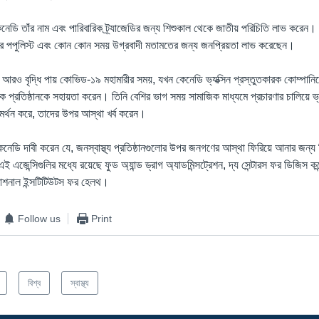
েডি তাঁর নাম এবং পারিবারিক ট্র্যাজেডির জন্য শিশুকাল থেকে জাতীয় পরিচিতি লাভ করেন। তিন
াঁর পপুলিস্ট এবং কোন কোন সময় উগ্রবাদী মতামতের জন্য জনপ্রিয়তা লাভ করেছেন।
যা আরও বৃদ্ধি পায় কোভিড-১৯ মহামারীর সময়, যখন কেনেডি ভ্যক্সিন প্রস্তুতকারক কোম্পানিদে
রতিষ্ঠানকে সহায়তা করেন। তিনি বেশির ভাগ সময় সামাজিক মাধ্যমে প্রচারণার চালিয়ে ভ্য
ন সমর্থন করে, তাদের উপর আস্থা খর্ব করেন।
 কেনেডি দাবী করেন যে, জনস্বাস্থ্য প্রতিষ্ঠানগুলোর উপর জনগণের আস্থা ফিরিয়ে আনার জন্য
এজেন্সিগুলির মধ্যে রয়েছে ফুড অ্যান্ড ড্রাগ অ্যাডমিন্সট্রেশন, দ্য সেন্টারস ফর ডিজিস কন্ট
্যাশনাল ইন্সটিটিউটস ফর হেলথ।
Follow us
Print
বিশ্ব
স্বাস্থ্য