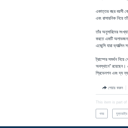
একাত্তর বছর বয়সী কেন
এবং রাসায়নিক নিয়ে ত
তাঁর অনুসারিদের সংখ্
করতে একটি অলাভজনক প্
এজেন্সি যারা ভ্যাক্সি
ট্রাম্পের সমর্থন নিয়ে
অবস্থানে” রয়েছেন। এই 
প্রিভেনশন এবং দ্য ন
শেয়ার করুন
This item is part of
খবর
যুক্তরাষ্ট্র