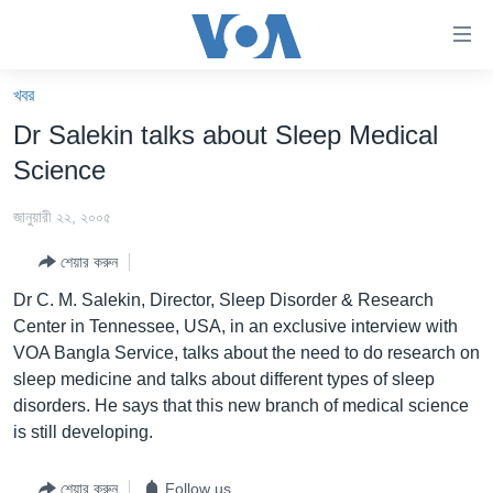
অ্যাকসেসিবিলিটি
লিংক
প্রধান
খবর
কনটেন্টে
খবর
Dr Salekin talks about Sleep Medical
যান।
বাংলাদেশ
প্রধান
Science
ন্যাভিগেশনে
যুক্তরাষ্ট্র
যান
জানুয়ারী ২২, ২০০৫
যুক্তরাষ্ট্রের নির্বাচন ২০২৪
অনুসন্ধানে
শেয়ার করুন
যান
বিশ্ব
Dr C. M. Salekin, Director, Sleep Disorder & Research
ভারত
Center in Tennessee, USA, in an exclusive interview with
VOA Bangla Service, talks about the need to do research on
দক্ষিণ-এশিয়া
sleep medicine and talks about different types of sleep
সম্পাদকীয়
disorders. He says that this new branch of medical science
is still developing.
টেলিভিশন
ভিডিও
শেয়ার করুন
Follow us