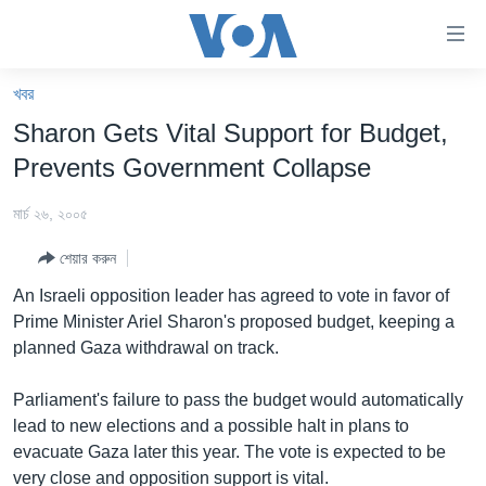
অ্যাকসেসিবিলিটি
লিংক
প্রধান
খবর
কনটেন্টে
খবর
Sharon Gets Vital Support for Budget,
যান।
বাংলাদেশ
প্রধান
Prevents Government Collapse
ন্যাভিগেশনে
যুক্তরাষ্ট্র
যান
মার্চ ২৬, ২০০৫
যুক্তরাষ্ট্রের নির্বাচন ২০২৪
অনুসন্ধানে
শেয়ার করুন
যান
বিশ্ব
An Israeli opposition leader has agreed to vote in favor of
ভারত
Prime Minister Ariel Sharon's proposed budget, keeping a
planned Gaza withdrawal on track.
দক্ষিণ-এশিয়া
সম্পাদকীয়
Parliament's failure to pass the budget would automatically
lead to new elections and a possible halt in plans to
টেলিভিশন
evacuate Gaza later this year. The vote is expected to be
ভিডিও
very close and opposition support is vital.