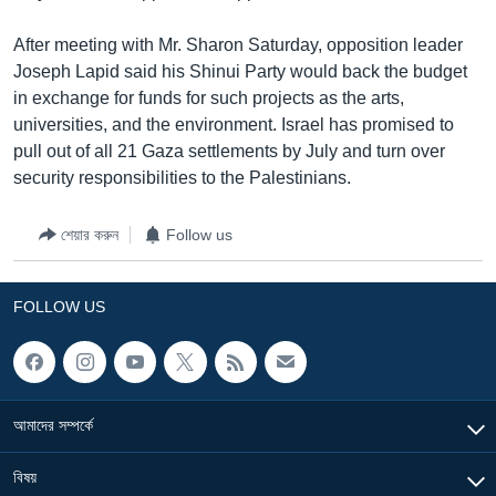
Learning English
After meeting with Mr. Sharon Saturday, opposition leader
Joseph Lapid said his Shinui Party would back the budget
FOLLOW US
in exchange for funds for such projects as the arts,
universities, and the environment. Israel has promised to
pull out of all 21 Gaza settlements by July and turn over
security responsibilities to the Palestinians.
অন্য ভাষায় ওয়েব সাইট
শেয়ার করুন
Follow us
FOLLOW US
আমাদের সম্পর্কে
বিষয়