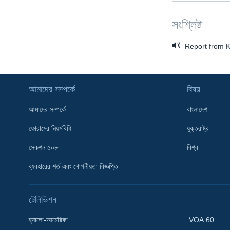
সংশ্লিষ্ট
Report from K
আমাদের সম্পর্কে
বিষয়
আমাদের সম্পর্কে
বাংলাদেশ
ফোরামের নিয়মবিধি
যুক্তরাষ্ট্র
সেকশন ৫০৮
বিশ্ব
ব্যবহারের শর্ত এবং গোপনীয়তা বিজ্ঞপ্তি
Learning English
টেলিভিশন
হ্যালো-আমেরিকা
VOA 60
FOLLOW US