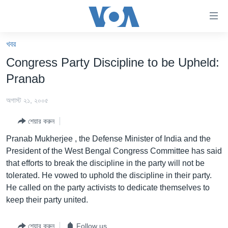
অ্যাকসেসিবিলিটি
লিংক
প্রধান
খবর
কনটেন্টে
খবর
Congress Party Discipline to be Upheld:
যান।
বাংলাদেশ
প্রধান
Pranab
ন্যাভিগেশনে
যুক্তরাষ্ট্র
যান
অগাস্ট ২১, ২০০৫
যুক্তরাষ্ট্রের নির্বাচন ২০২৪
অনুসন্ধানে
শেয়ার করুন
যান
বিশ্ব
Pranab Mukherjee , the Defense Minister of India and the
ভারত
President of the West Bengal Congress Committee has said
that efforts to break the discipline in the party will not be
দক্ষিণ-এশিয়া
tolerated. He vowed to uphold the discipline in their party.
সম্পাদকীয়
He called on the party activists to dedicate themselves to
keep their party united.
টেলিভিশন
ভিডিও
শেয়ার করুন
Follow us