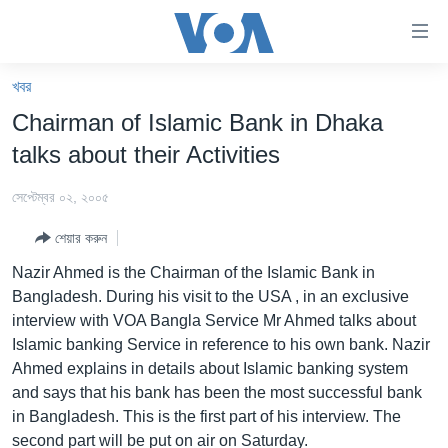
অ্যাকসেসিবিলিটি
লিংক
প্রধান
খবর
কনটেন্টে
খবর
Chairman of Islamic Bank in Dhaka
যান।
বাংলাদেশ
প্রধান
talks about their Activities
ন্যাভিগেশনে
যুক্তরাষ্ট্র
যান
সেপ্টেম্বর ০২, ২০০৫
যুক্তরাষ্ট্রের নির্বাচন ২০২৪
অনুসন্ধানে
শেয়ার করুন
যান
বিশ্ব
Nazir Ahmed is the Chairman of the Islamic Bank in
ভারত
Bangladesh. During his visit to the USA , in an exclusive
interview with VOA Bangla Service Mr Ahmed talks about
দক্ষিণ-এশিয়া
Islamic banking Service in reference to his own bank. Nazir
সম্পাদকীয়
Ahmed explains in details about Islamic banking system
and says that his bank has been the most successful bank
টেলিভিশন
in Bangladesh. This is the first part of his interview. The
ভিডিও
second part will be put on air on Saturday.