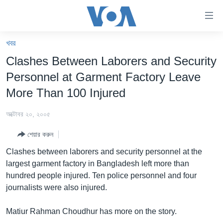
অ্যাকসেসিবিলিটি
লিংক
প্রধান
খবর
কনটেন্টে
খবর
Clashes Between Laborers and Security
যান।
বাংলাদেশ
প্রধান
Personnel at Garment Factory Leave
ন্যাভিগেশনে
যুক্তরাষ্ট্র
More Than 100 Injured
যান
যুক্তরাষ্ট্রের নির্বাচন ২০২৪
অনুসন্ধানে
অক্টোবর ২০, ২০০৫
যান
বিশ্ব
শেয়ার করুন
ভারত
Clashes between laborers and security personnel at the
দক্ষিণ-এশিয়া
largest garment factory in Bangladesh left more than
hundred people injured. Ten police personnel and four
সম্পাদকীয়
journalists were also injured.
টেলিভিশন
Matiur Rahman Choudhur has more on the story.
ভিডিও