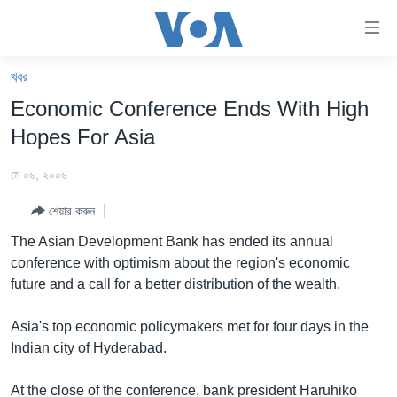
অ্যাকসেসিবিলিটি
লিংক
প্রধান
খবর
কনটেন্টে
খবর
Economic Conference Ends With High
যান।
বাংলাদেশ
প্রধান
Hopes For Asia
ন্যাভিগেশনে
যুক্তরাষ্ট্র
যান
মে ০৬, ২০০৬
যুক্তরাষ্ট্রের নির্বাচন ২০২৪
অনুসন্ধানে
শেয়ার করুন
যান
বিশ্ব
The Asian Development Bank has ended its annual
ভারত
conference with optimism about the region's economic
future and a call for a better distribution of the wealth.
দক্ষিণ-এশিয়া
সম্পাদকীয়
Asia's top economic policymakers met for four days in the
Indian city of Hyderabad.
টেলিভিশন
ভিডিও
At the close of the conference, bank president Haruhiko