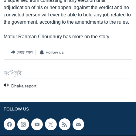
disqualified from contesting in any election until
adjudication of his or her appeal against the verdict and no
Learning English
convicted person will ever be able to hold any job related to
the government, according to the amendments to the rules.
FOLLOW US
Matiur Rahman Choudhury has more on the story.
শেয়ার করুন
Follow us
অন্য ভাষায় ওয়েব সাইট
সংশ্লিষ্ট
Dhaka report
FOLLOW US