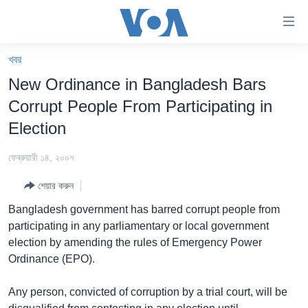
অ্যাকসেসিবিলিটি
লিংক
প্রধান
খবর
কনটেন্টে
খবর
New Ordinance in Bangladesh Bars
যান।
বাংলাদেশ
প্রধান
Corrupt People From Participating in
ন্যাভিগেশনে
যুক্তরাষ্ট্র
Election
যান
যুক্তরাষ্ট্রের নির্বাচন ২০২৪
অনুসন্ধানে
ফেব্রুয়ারী ১৪, ২০০৭
যান
বিশ্ব
শেয়ার করুন
ভারত
Bangladesh government has barred corrupt people from
দক্ষিণ-এশিয়া
participating in any parliamentary or local government
election by amending the rules of Emergency Power
সম্পাদকীয়
Ordinance (EPO).
টেলিভিশন
Any person, convicted of corruption by a trial court, will be
ভিডিও