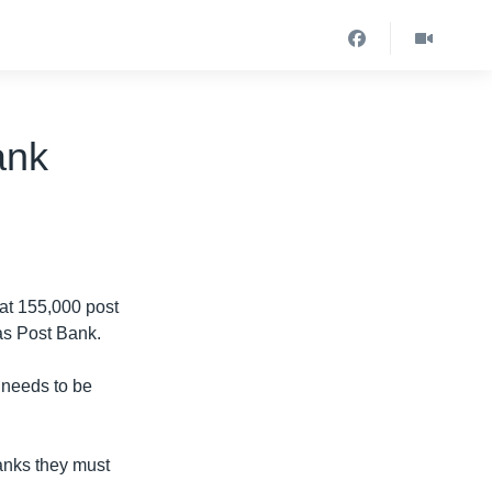
ank
hat 155,000 post
as Post Bank.
8 needs to be
banks they must