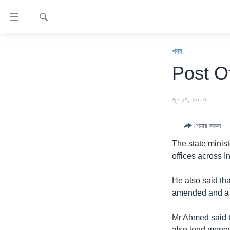
অ্যাকসেসিবিলিটি
লিংক
অনুসন্ধান
প্রধান
খবর
কনটেন্টে
খবর
যান।
বাংলাদেশ
Post Of
প্রধান
যুক্তরাষ্ট্র
ন্যাভিগেশনে
জুন ১৭, ২০০৭
যান
যুক্তরাষ্ট্রের নির্বাচন ২০২৪
অনুসন্ধানে
বিশ্ব
যান
শেয়ার করুন
ভারত
The state minis
offices across 
দক্ষিণ-এশিয়া
সম্পাদকীয়
He also said tha
amended and a b
টেলিভিশন
ভিডিও
Mr Ahmed said t
also lend money