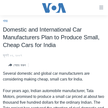
অ্যাকসেসিবিলিটি
লিংক
প্রধান
খবর
কনটেন্টে
খবর
Domestic and International Car
যান।
বাংলাদেশ
প্রধান
Manufacturers Plan to Produce Small,
ন্যাভিগেশনে
যুক্তরাষ্ট্র
Cheap Cars for India
যান
যুক্তরাষ্ট্রের নির্বাচন ২০২৪
অনুসন্ধানে
জুলাই ০২, ২০০৭
যান
বিশ্ব
শেয়ার করুন
ভারত
Several domestic and global car manufacturers are
দক্ষিণ-এশিয়া
considering making cheap, small cars for India.
সম্পাদকীয়
Four years ago, Indian automobile manufacturer, Tata
টেলিভিশন
Motors, promised to produce a small car priced at about two
thousand five hundred dollars for the ordinary Indian. The
ভিডিও