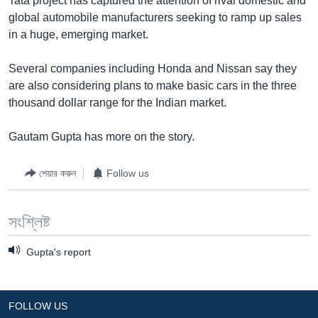
Tata project has captured the attention of rival domestic and
global automobile manufacturers seeking to ramp up sales
Learning English
in a huge, emerging market.
FOLLOW US
Several companies including Honda and Nissan say they
are also considering plans to make basic cars in the three
thousand dollar range for the Indian market.
অন্য ভাষায় ওয়েব সাইট
Gautam Gupta has more on the story.
শেয়ার করুন
Follow us
সংশ্লিষ্ট
Gupta's report
FOLLOW US