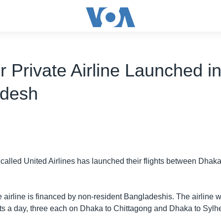
 Private Airline Launched i
adesh
e called United Airlines has launched their flights between Dhak
e airline is financed by non-resident Bangladeshis. The airline wil
ghts a day, three each on Dhaka to Chittagong and Dhaka to Sylhe