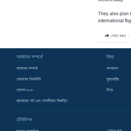
They also plan t
international fl
শেয়ার করুন
আমাদের সম্পর্কে
বিষয়
আমাদের সম্পর্কে
বাংলাদেশ
ফোরামের নিয়মবিধি
যুক্তরাষ্ট্র
সেকশন ৫০৮
বিশ্ব
ব্যবহারের শর্ত এবং গোপনীয়তা বিজ্ঞপ্তি
Learning English
টেলিভিশন
FOLLOW US