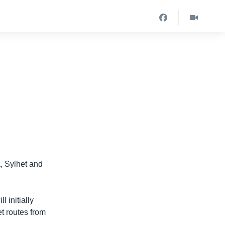
n
a, Sylhet and
l initially
t routes from