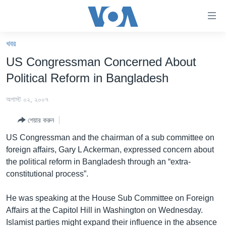
অ্যাকসেসিবিলিটি
লিংক
প্রধান
খবর
কনটেন্টে
খবর
US Congressman Concerned About
যান।
বাংলাদেশ
প্রধান
Political Reform in Bangladesh
ন্যাভিগেশনে
যুক্তরাষ্ট্র
যান
অগাস্ট ০২, ২০০৭
যুক্তরাষ্ট্রের নির্বাচন ২০২৪
অনুসন্ধানে
শেয়ার করুন
যান
বিশ্ব
US Congressman and the chairman of a sub committee on
ভারত
foreign affairs, Gary L Ackerman, expressed concern about
the political reform in Bangladesh through an “extra-
দক্ষিণ-এশিয়া
constitutional process”.
সম্পাদকীয়
He was speaking at the House Sub Committee on Foreign
টেলিভিশন
Affairs at the Capitol Hill in Washington on Wednesday.
ভিডিও
Islamist parties might expand their influence in the absence