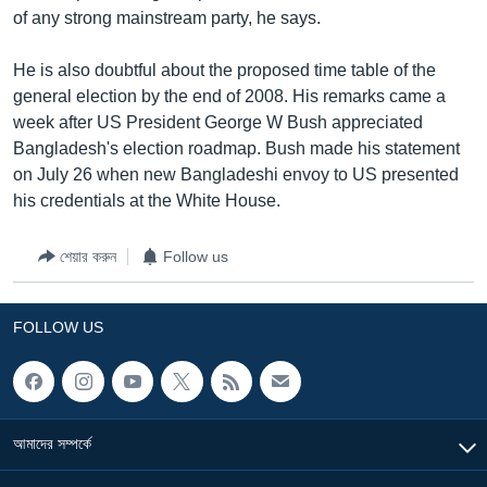
of any strong mainstream party, he says.
Learning English
He is also doubtful about the proposed time table of the
FOLLOW US
general election by the end of 2008. His remarks came a
week after US President George W Bush appreciated
Bangladesh's election roadmap. Bush made his statement
on July 26 when new Bangladeshi envoy to US presented
অন্য ভাষায় ওয়েব সাইট
his credentials at the White House.
শেয়ার করুন
Follow us
FOLLOW US
আমাদের সম্পর্কে